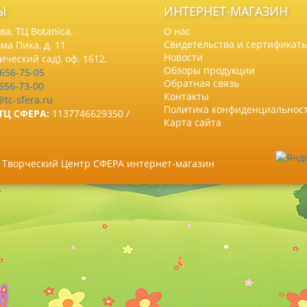
Ы
ИНТЕРНЕТ-МАГАЗИН
а, ТЦ Botanica,
О нас
Свидетельства и сертификат
ма Пика, д. 11
Новости
нический сад), оф. 1612.
Обзоры продукции
 656-75-05
Обратная связь
 656-73-00
Контакты
@tc-sfera.ru
Политика конфиденциальнос
ТЦ СФЕРА:
1137746629350 /
Карта сайта
6 Творческий Центр СФЕРА интернет-магазин