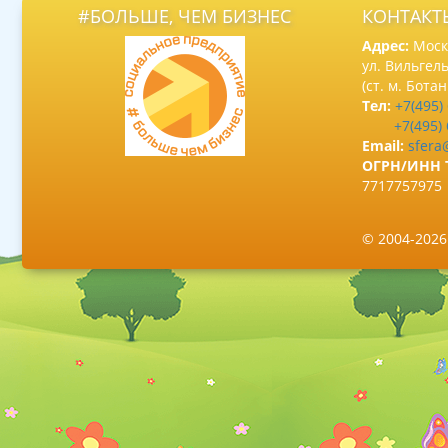
#БОЛЬШЕ, ЧЕМ БИЗНЕС
КОНТАКТ
Адрес:
Москв
ул. Вильгель
(ст. м. Бота
Тел:
+7(495)
+7(495)
Email:
sfera
ОГРН/ИНН 
7717757975
© 2004-202