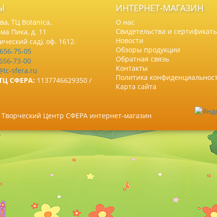
Ы
ИНТЕРНЕТ-МАГАЗИН
а, ТЦ Botanica,
О нас
Свидетельства и сертификат
ма Пика, д. 11
Новости
нический сад), оф. 1612.
Обзоры продукции
 656-75-05
Обратная связь
 656-73-00
Контакты
@tc-sfera.ru
Политика конфиденциальнос
ТЦ СФЕРА:
1137746629350 /
Карта сайта
6 Творческий Центр СФЕРА интернет-магазин