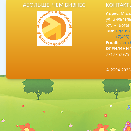
#БОЛЬШЕ, ЧЕМ БИЗНЕС
КОНТАКТ
Адрес:
Москв
ул. Вильгель
(ст. м. Бота
Тел:
+7(495)
+7(495)
Email:
sfera
ОГРН/ИНН 
7717757975
© 2004-202