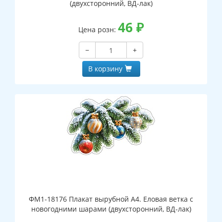
(двухсторонний, ВД-лак)
46
₽
Цена розн:
−
+
В корзину
ФМ1-18176 Плакат вырубной А4. Еловая ветка с
новогодними шарами (двухсторонний, ВД-лак)