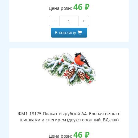
46
₽
Цена розн:
−
+
В корзину
ФМ1-18175 Плакат вырубной А4. Еловая ветка с
шишками и снегирем (двухсторонний, ВД-лак)
46
₽
Цена розн: