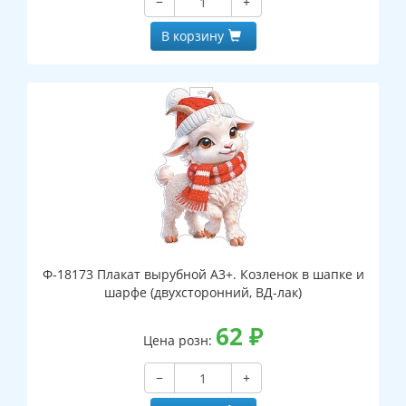
−
+
В корзину
Ф-18173 Плакат вырубной А3+. Козленок в шапке и
шарфе (двухсторонний, ВД-лак)
62
₽
Цена розн:
−
+