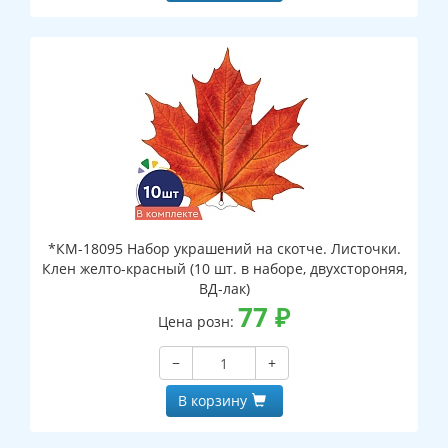
*КМ-18095 Набор украшений на скотче. Листочки.
Клен желто-красный (10 шт. в наборе, двухстороняя,
ВД-лак)
77
₽
Цена розн:
−
+
В корзину