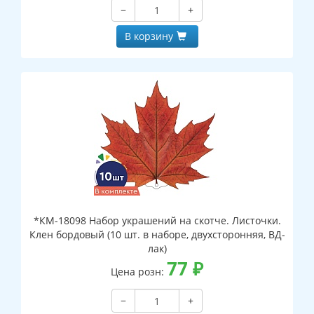
−
+
В корзину
*КМ-18098 Набор украшений на скотче. Листочки.
Клен бордовый (10 шт. в наборе, двухсторонняя, ВД-
лак)
77
₽
Цена розн:
−
+