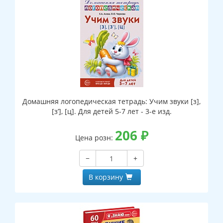
Домашняя логопедическая тетрадь: Учим звуки [з],
[з’], [ц]. Для детей 5-7 лет - 3-е изд.
206
₽
Цена розн:
−
+
В корзину