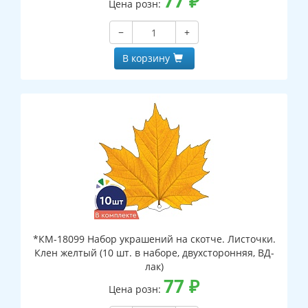
77
₽
Цена розн:
−
+
В корзину
*КМ-18099 Набор украшений на скотче. Листочки.
Клен желтый (10 шт. в наборе, двухсторонняя, ВД-
лак)
77
₽
Цена розн: