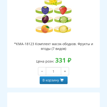
*КМА-18123 Комплект масок-ободков. Фрукты и
ягоды (7 видов)
331
₽
Цена розн:
−
+
В корзину