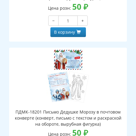
50
₽
Цена розн:
−
+
В корзину
ПДМК-18201 Письмо Дедушке Морозу в почтовом
конверте (конверт, письмо с текстом и раскраской
на обороте, вырубная фигурка)
50
₽
Цена розн: