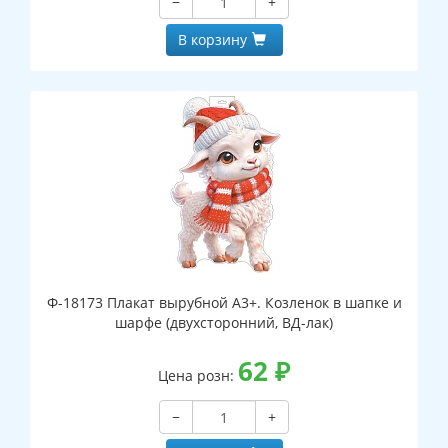
−
+
В корзину
Ф-18173 Плакат вырубной А3+. Козленок в шапке и
шарфе (двухсторонний, ВД-лак)
62
₽
Цена розн:
−
+