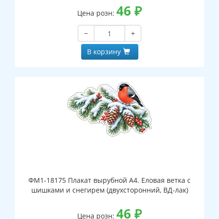
46
₽
Цена розн:
−
+
В корзину
ФМ1-18175 Плакат вырубной А4. Еловая ветка с
шишками и снегирем (двухсторонний, ВД-лак)
46
₽
Цена розн: