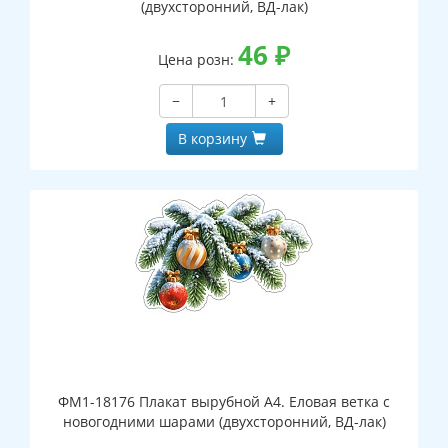
(двухсторонний, ВД-лак)
46
₽
Цена розн:
−
+
В корзину
ФМ1-18176 Плакат вырубной А4. Еловая ветка с
новогодними шарами (двухсторонний, ВД-лак)