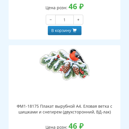
46
₽
Цена розн:
−
+
В корзину
ФМ1-18175 Плакат вырубной А4. Еловая ветка с
шишками и снегирем (двухсторонний, ВД-лак)
46
₽
Цена розн: