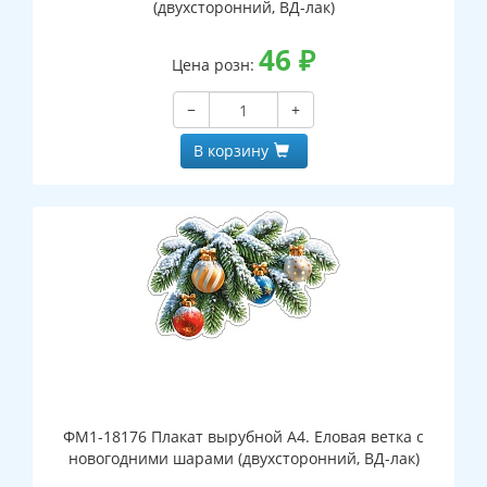
(двухсторонний, ВД-лак)
46
₽
Цена розн:
−
+
В корзину
ФМ1-18176 Плакат вырубной А4. Еловая ветка с
новогодними шарами (двухсторонний, ВД-лак)