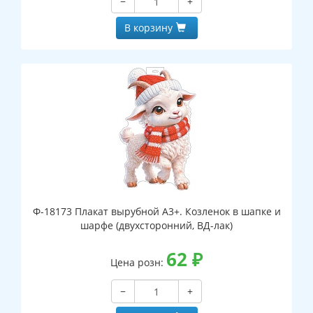
−
+
В корзину
Ф-18173 Плакат вырубной А3+. Козленок в шапке и
шарфе (двухсторонний, ВД-лак)
62
₽
Цена розн:
−
+