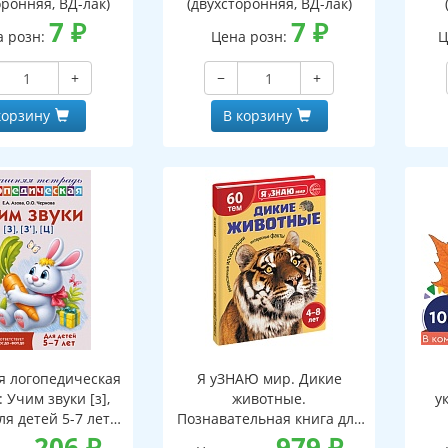
оронняя, ВД-лак)
(двухсторонняя, ВД-лак)
7
₽
7
₽
а розн:
Цена розн:
Ц
+
−
+
корзину
В корзину
 логопедическая
Я уЗНАЮ мир. Дикие
 Учим звуки [з],
животные.
у
 Для детей 5-7 лет -
Познавательная книга для
3-е изд.
206
₽
детей 4-8 лет
979
₽
о