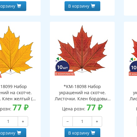
корзину
В корзину
18099 Набор
*КМ-18098 Набор
ний на скотче.
украшений на скотче.
у
. Клен желтый (10
Листочки. Клен бордовый
Лис
. в наборе,
77
₽
(10 шт. в наборе,
77
₽
о
 розн:
Цена розн:
ронняя, ВД-лак)
двухсторонняя, ВД-лак)
на
+
−
+
корзину
В корзину