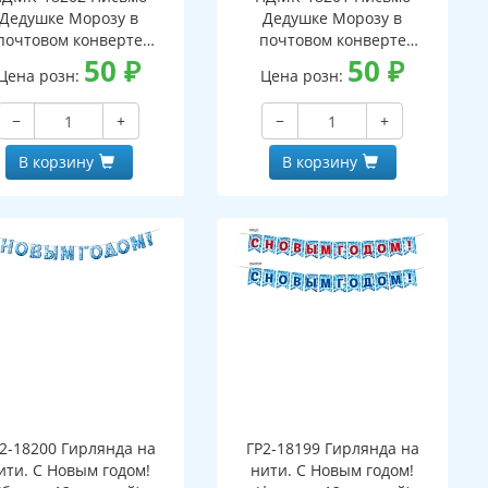
Дедушке Морозу в
Дедушке Морозу в
почтовом конверте
почтовом конверте
верт, письмо с текстом
50
₽
(конверт, письмо с текстом
50
₽
Цена розн:
Цена розн:
аскраской на обороте,
и раскраской на обороте,
вырубная фигурка)
вырубная фигурка)
−
+
−
+
В корзину
В корзину
2-18200 Гирлянда на
ГР2-18199 Гирлянда на
ити. С Новым годом!
нити. С Новым годом!