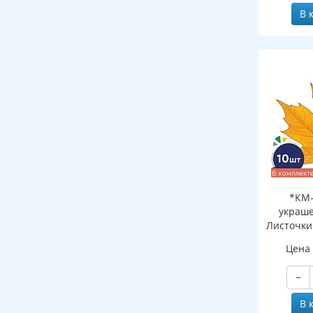
В 
*КМ-
украше
Листочки
шт
Цена
двухсто
−
В 