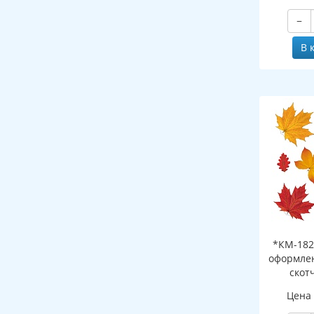
−
В 
*КМ-182
оформлен
скот
листоч
Цена