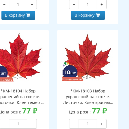
−
+
−
+
В корзину
В корзину
*КМ-18104 Набор
*КМ-18103 Набор
крашений на скотче.
украшений на скотче.
сточки. Клен темно-
Листочки. Клен красный
сный (10 шт. в наборе,
77
₽
(10 шт. в наборе,
77
₽
Цена розн:
Цена розн:
ухсторонняя, ВД-лак)
двухсторонняя, ВД-лак)
−
+
−
+