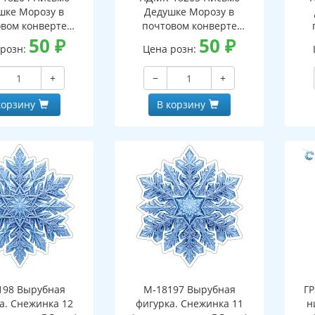
шке Морозу в
Дедушке Морозу в
вом конверте
почтовом конверте
 письмо с текстом
50
₽
(конверт, письмо с текстом
50
₽
(кон
 розн:
Цена розн:
ской на обороте,
и раскраской на обороте,
и р
бная фигурка)
вырубная фигурка)
+
−
+
корзину
В корзину
198 Вырубная
М-18197 Вырубная
ГР
а. Снежинка 12
фигурка. Снежинка 11
н