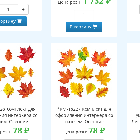
1 732
₽
Цена розн:
упа
+
и
−
+
корзину
В корзину
28 Комплект для
*КМ-18227 Комплект для
ия интерьера со
оформления интерьера со
у
чем. Осенние
скотчем. Осенние
Лис
ки-2 (10 видов)
78
₽
листочки-1 (10 видов)
78
₽
 розн:
Цена розн:
дв