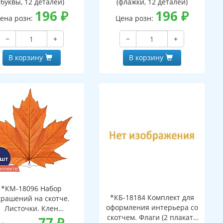
(буквы, 12 деталей)
(флажки, 12 деталей)
196
₽
196
₽
ена розн:
Цена розн:
−
+
−
+
В корзину
В корзину
*КМ-18096 Набор
*КБ-18184 Комплект для
крашений на скотче.
оформления интерьера со
Листочки. Клен
скотчем. Флаги (2 плаката
ранжевый (10 шт. в
77
₽