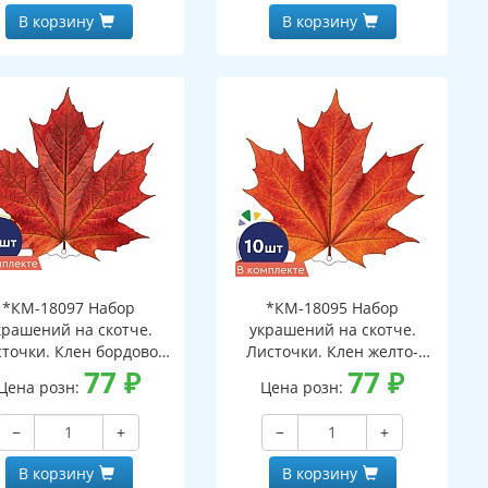
В корзину
В корзину
*КМ-18097 Набор
*КМ-18095 Набор
крашений на скотче.
украшений на скотче.
точки. Клен бордово-
Листочки. Клен желто-
ранжевый (10 шт. в
77
₽
красный (10 шт. в наборе,
77
₽
Цена розн:
Цена розн:
боре, двухсторонний,
двухстороняя, ВД-лак)
ВД-лак)
−
+
−
+
В корзину
В корзину