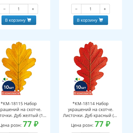
ковке, с европодвесом
−
+
−
+
 клеевым клапаном)
В корзину
В корзину
*КМ-18115 Набор
*КМ-18114 Набор
крашений на скотче.
украшений на скотче.
точки. Дуб желтый (10
Листочки. Дуб красный (10
шт. в наборе,
77
₽
шт. в наборе,
77
₽
Цена розн:
Цена розн:
ухсторонняя, ВД-лак)
двухсторонняя, ВД-лак)