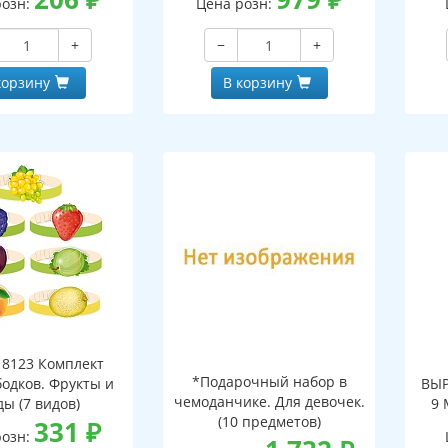
розн:
Цена розн:
на
+
−
+
корзину
В корзину
8123 Комплект
*Подарочный набор в
бодков. Фрукты и
ВЫР
чемоданчике. Для девочек.
ды (7 видов)
9 
(10 предметов)
331
₽
Поб
розн:
ВД-