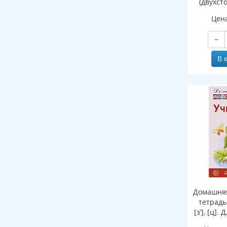
(двухст
Цен
−
В 
Домашняя
тетрадь:
[з’], [ц].