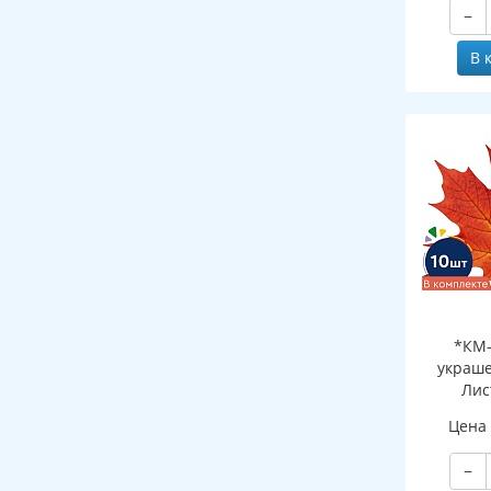
−
В 
*КМ-
украше
Лис
оранж
Цена
наборе, д
−