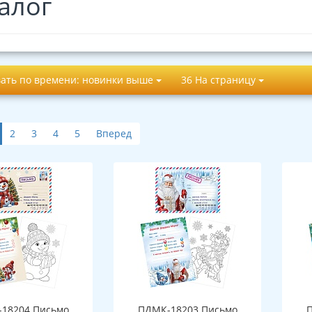
алог
ать по времени: новинки выше
36 На страницу
2
3
4
5
Вперед
18204 Письмо
ПДМК-18203 Письмо