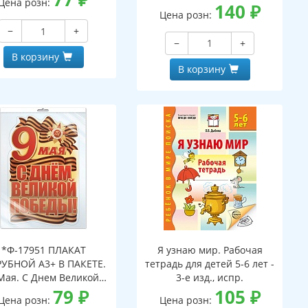
Цена розн:
А3)
140
₽
боре, двухсторонний,
Цена розн:
ВД-лак)
−
+
−
+
В корзину
В корзину
*Ф-17951 ПЛАКАТ
Я узнаю мир. Рабочая
УБНОЙ А3+ В ПАКЕТЕ.
тетрадь для детей 5-6 лет -
Мая. С Днем Великой
3-е изд., испр.
еды! (двухсторонний,
79
₽
105
₽
Цена розн:
Цена розн:
лак, в индивидуальной