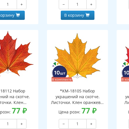
+
−
+
корзину
В корзину
18112 Набор
*КМ-18105 Набор
ний на скотче.
украшений на скотче.
у
точки. Клен
Листочки. Клен оранжево-
Ли
евый (10 шт. в
77
₽
желтый (10 шт. в наборе,
77
₽
кра
 розн:
Цена розн:
вухсторонняя, ВД-
двухсторонняя, ВД-лак)
дв
лак)
+
−
+