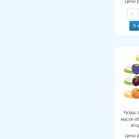
Цена 
−
В 
*КМА-1
масок-о
яго
Цена 