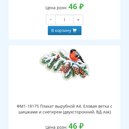
46
₽
Цена розн:
−
+
В корзину
ФМ1-18175 Плакат вырубной А4. Еловая ветка с
шишками и снегирем (двухсторонний, ВД-лак)
46
₽
Цена розн: