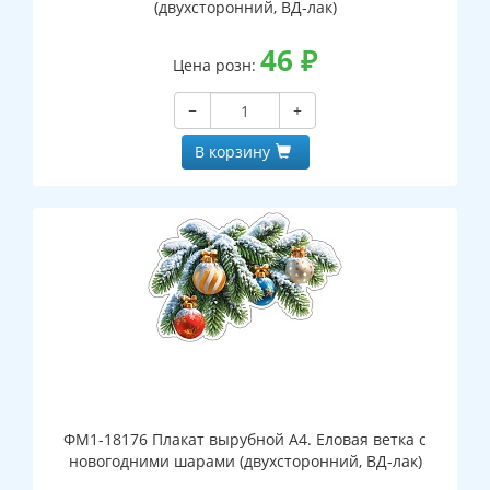
(двухсторонний, ВД-лак)
46
₽
Цена розн:
−
+
В корзину
ФМ1-18176 Плакат вырубной А4. Еловая ветка с
новогодними шарами (двухсторонний, ВД-лак)