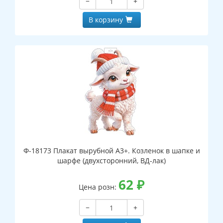
−
+
В корзину
Ф-18173 Плакат вырубной А3+. Козленок в шапке и
шарфе (двухсторонний, ВД-лак)
62
₽
Цена розн:
−
+