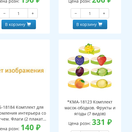
ена розн:
Цена розн:
−
+
−
+
В корзину
В корзину
*КМА-18123 Комплект
Б-18184 Комплект для
масок-ободков. Фрукты и
рмления интерьера со
ягоды (7 видов)
тчем. Флаги (2 плаката
331
₽
Цена розн:
А3)
140
₽
ена розн: