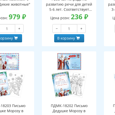
Дикие животные"
развитию речи для детей
раз
5-6 лет. Соответствует
3-
979
₽
ФГОС ДО - 3-е изд. испр.
236
₽
ФГО
розн:
Цена розн:
Ц
+
−
+
корзину
В корзину
18203 Письмо
ПДМК-18202 Письмо
шке Морозу в
Дедушке Морозу в