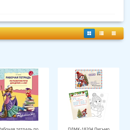
Рабочая тетрадь по
ПДМК-18204 Письмо