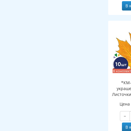
В 
*КМ-
украше
Листочки
желтый (
Цена
двухсто
−
В 