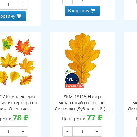
и клеевым клапаном)
+
В корзину
корзину
27 Комплект для
*КМ-18115 Набор
ия интерьера со
украшений на скотче.
у
чем. Осенние
Листочки. Дуб желтый (10
Лист
ки-1 (10 видов)
78
₽
шт. в наборе,
77
₽
 розн:
Цена розн:
двухсторонняя, ВД-лак)
дв
+
−
+