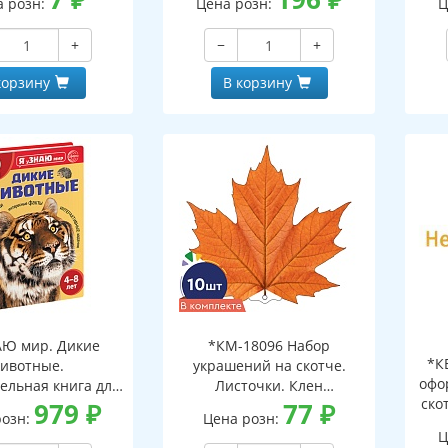
а розн:
Цена розн:
Ц
+
−
+
корзину
В корзину
АЮ мир. Дикие
*КМ-18096 Набор
*К
ивотные.
украшений на скотче.
офо
ельная книга для
Листочки. Клен
ско
тей 4-8 лет
979
₽
оранжевый (10 шт. в
77
₽
розн:
Цена розн:
наборе, двухсторонний,
Ц
ВД-лак)