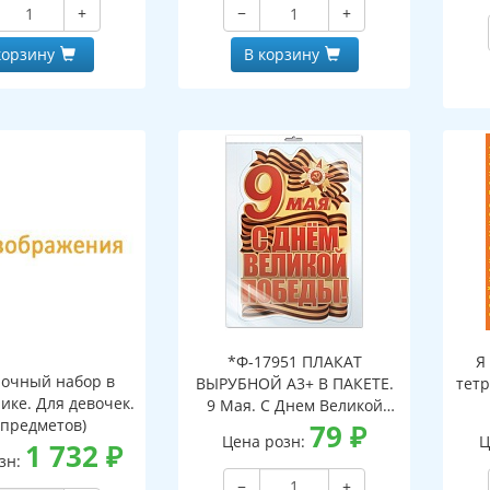
+
−
+
корзину
В корзину
*Ф-17951 ПЛАКАТ
Я
очный набор в
ВЫРУБНОЙ А3+ В ПАКЕТЕ.
тетр
ике. Для девочек.
9 Мая. С Днем Великой
 предметов)
Победы! (двухсторонний,
79
₽
Цена розн:
Ц
1 732
₽
ВД-лак, в индивидуальной
зн:
упаковке, с европодвесом
−
+