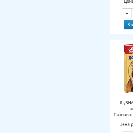
Цен
−
В 
Я уЗН
ж
Познават
де
Цена 