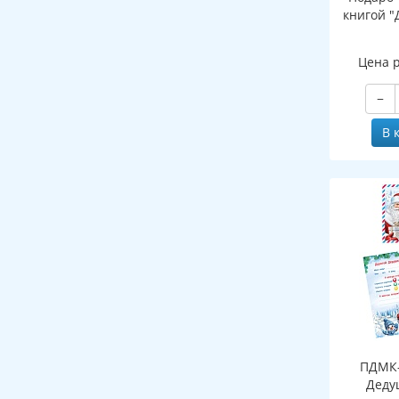
книгой "
Цена 
−
В 
ПДМК-
Деду