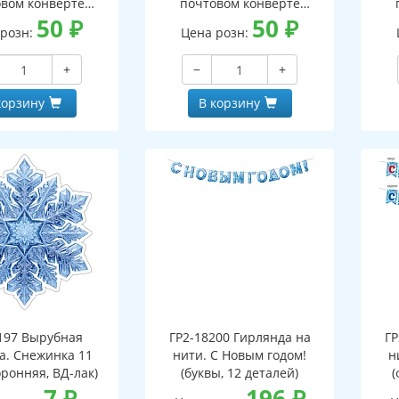
вом конверте
почтовом конверте
 письмо с текстом
50
₽
(конверт, письмо с текстом
50
₽
(кон
 розн:
Цена розн:
ской на обороте,
и раскраской на обороте,
и р
бная фигурка)
вырубная фигурка)
+
−
+
корзину
В корзину
197 Вырубная
ГР2-18200 Гирлянда на
ГР
а. Снежинка 11
нити. С Новым годом!
н
оронняя, ВД-лак)
(буквы, 12 деталей)
(
7
₽
196
₽