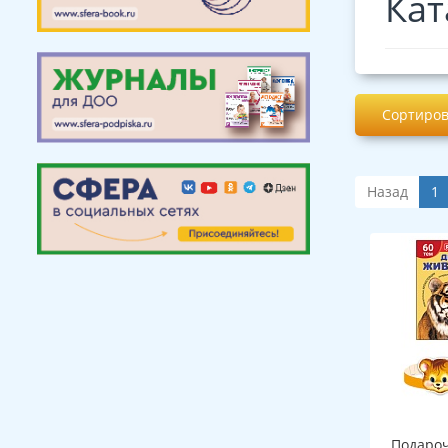
Кат
Сортиров
Назад
1
Подароч