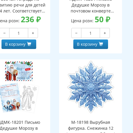
витию речи для детей
Дедушке Морозу в
4 лет. Соответствует
почтовом конверте
С ДО - 3-е изд. испр.
236
₽
(конверт, письмо с текстом
50
₽
ена розн:
Цена розн:
и раскраской на обороте,
вырубная фигурка)
−
+
−
+
В корзину
В корзину
ПДМК-18201 Письмо
М-18198 Вырубная
Дедушке Морозу в
фигурка. Снежинка 12