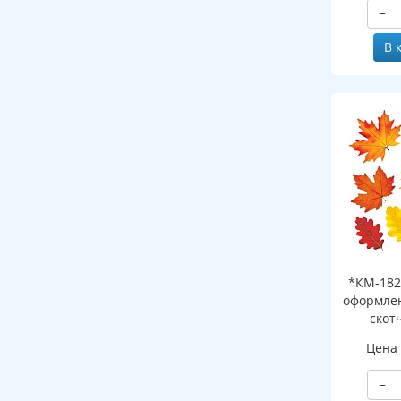
−
В 
*КМ-182
оформлен
скот
листоч
Цена
−