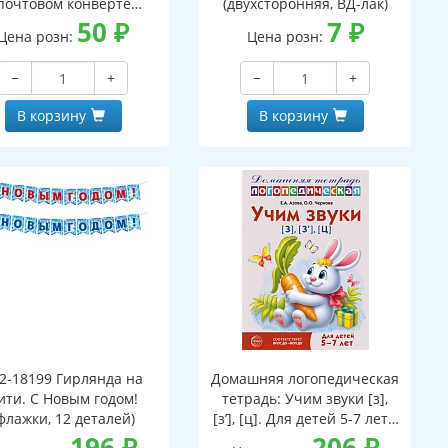
почтовом конверте
(двухсторонняя, ВД-лак)
верт, письмо с текстом
50
₽
7
₽
Цена розн:
Цена розн:
аскраской на обороте,
вырубная фигурка)
−
+
−
+
В корзину
В корзину
2-18199 Гирлянда на
Домашняя логопедическая
ити. С Новым годом!
тетрадь: Учим звуки [з],
флажки, 12 деталей)
[з’], [ц]. Для детей 5-7 лет -
196
₽
3-е изд.
206
₽