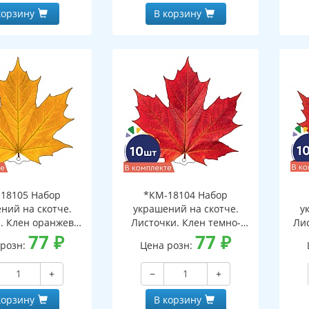
корзину
В корзину
18105 Набор
*КМ-18104 Набор
ний на скотче.
украшений на скотче.
у
. Клен оранжево-
Листочки. Клен темно-
Ли
10 шт. в наборе,
77
₽
красный (10 шт. в наборе,
77
₽
 розн:
Цена розн:
ронняя, ВД-лак)
двухсторонняя, ВД-лак)
дв
+
−
+
корзину
В корзину