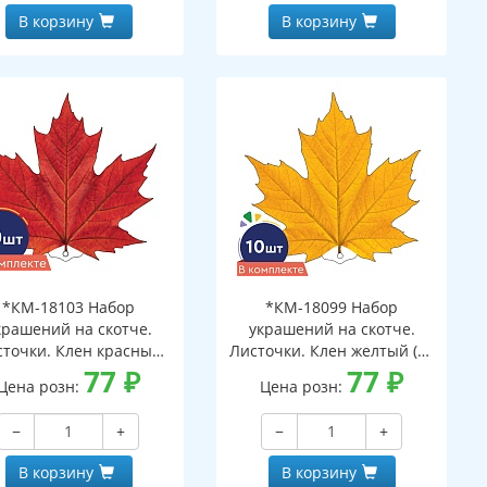
В корзину
В корзину
*КМ-18103 Набор
*КМ-18099 Набор
крашений на скотче.
украшений на скотче.
сточки. Клен красный
Листочки. Клен желтый (10
(10 шт. в наборе,
77
₽
шт. в наборе,
77
₽
Цена розн:
Цена розн:
ухсторонняя, ВД-лак)
двухсторонняя, ВД-лак)
−
+
−
+
В корзину
В корзину