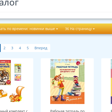
алог
ать по времени: новинки выше
36 На страницу
2
3
4
5
Вперед
ный комплект с
Рабочая тетрадь по