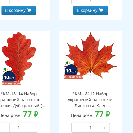
В корзину
В корзину
*КМ-18114 Набор
*КМ-18112 Набор
крашений на скотче.
украшений на скотче.
очки. Дуб красный (10
Листочки. Клен
шт. в наборе,
77
₽
оранжевый (10 шт. в
77
₽
Цена розн:
Цена розн:
ухсторонняя, ВД-лак)
наборе, двухсторонняя, ВД-
лак)
−
+
−
+