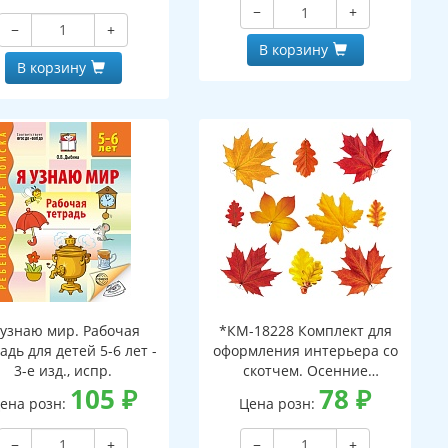
−
+
−
+
В корзину
В корзину
 узнаю мир. Рабочая
*КМ-18228 Комплект для
адь для детей 5-6 лет -
оформления интерьера со
3-е изд., испр.
скотчем. Осенние
105
₽
листочки-2 (10 видов)
78
₽
ена розн:
Цена розн:
−
+
−
+