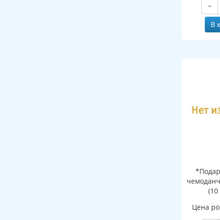
−
В 
*Подар
чемоданч
(10
Цена ро