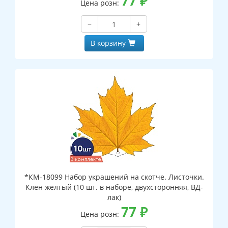
77
₽
Цена розн:
−
+
В корзину
*КМ-18099 Набор украшений на скотче. Листочки.
Клен желтый (10 шт. в наборе, двухсторонняя, ВД-
лак)
77
₽
Цена розн: