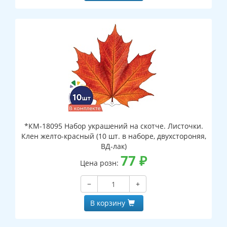
*КМ-18095 Набор украшений на скотче. Листочки.
Клен желто-красный (10 шт. в наборе, двухстороняя,
ВД-лак)
77
₽
Цена розн:
−
+
В корзину