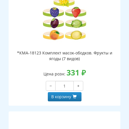
*КМА-18123 Комплект масок-ободков. Фрукты и
ягоды (7 видов)
331
₽
Цена розн:
−
+
В корзину