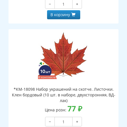
−
+
В корзину
*КМ-18098 Набор украшений на скотче. Листочки.
Клен бордовый (10 шт. в наборе, двухсторонняя, ВД-
лак)
77
₽
Цена розн:
−
+