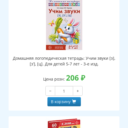
Домашняя логопедическая тетрадь: Учим звуки [з],
[з’], [ц]. Для детей 5-7 лет - 3-е изд.
206
₽
Цена розн:
−
+
В корзину