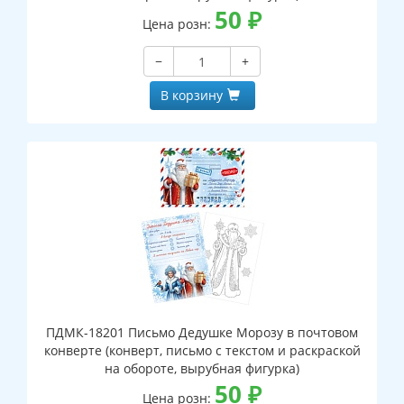
50
₽
Цена розн:
−
+
В корзину
ПДМК-18201 Письмо Дедушке Морозу в почтовом
конверте (конверт, письмо с текстом и раскраской
на обороте, вырубная фигурка)
50
₽
Цена розн: