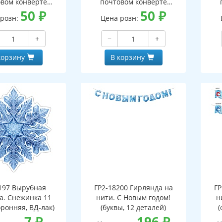
вом конверте
почтовом конверте
 письмо с текстом
50
₽
(конверт, письмо с текстом
50
₽
(кон
 розн:
Цена розн:
ской на обороте,
и раскраской на обороте,
и р
бная фигурка)
вырубная фигурка)
+
−
+
корзину
В корзину
197 Вырубная
ГР2-18200 Гирлянда на
ГР
а. Снежинка 11
нити. С Новым годом!
н
оронняя, ВД-лак)
(буквы, 12 деталей)
(
7
₽
196
₽