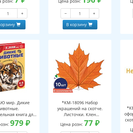
а розн:
Цена розн:
Ц
+
−
+
корзину
В корзину
АЮ мир. Дикие
*КМ-18096 Набор
*К
ивотные.
украшений на скотче.
офо
ельная книга для
Листочки. Клен
ско
тей 4-8 лет
979
₽
оранжевый (10 шт. в
77
₽
розн:
Цена розн:
наборе, двухсторонний,
Ц
ВД-лак)