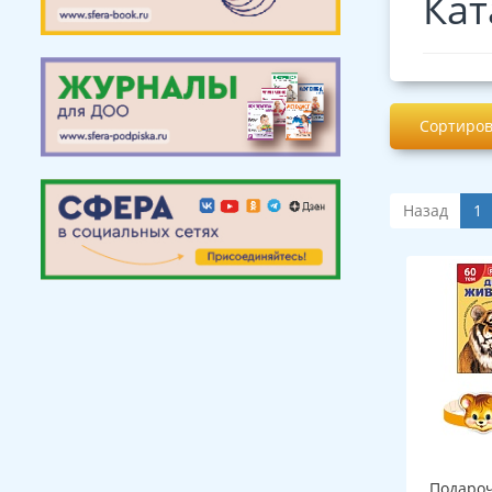
Кат
Сортиров
Назад
1
Подароч