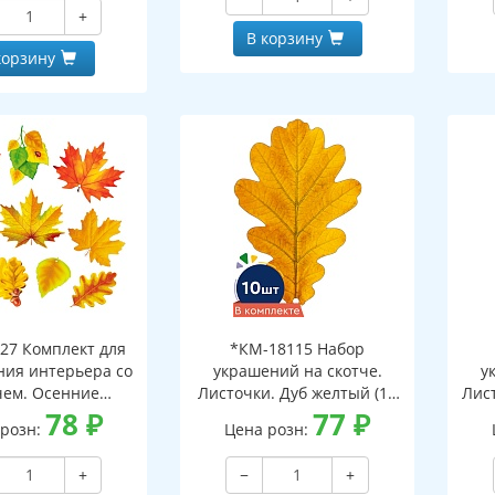
и клеевым клапаном)
+
В корзину
корзину
27 Комплект для
*КМ-18115 Набор
ия интерьера со
украшений на скотче.
у
чем. Осенние
Листочки. Дуб желтый (10
Лист
ки-1 (10 видов)
78
₽
шт. в наборе,
77
₽
 розн:
Цена розн:
двухсторонняя, ВД-лак)
дв
+
−
+