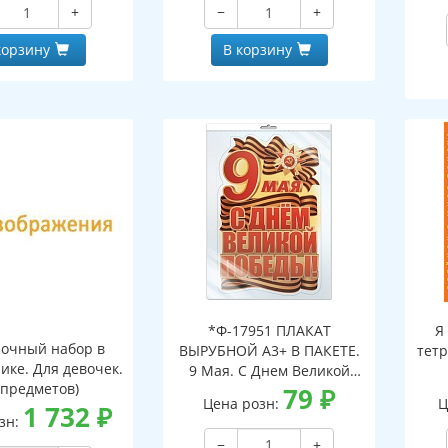
+
−
+
корзину
В корзину
*Ф-17951 ПЛАКАТ
Я
очный набор в
ВЫРУБНОЙ А3+ В ПАКЕТЕ.
тетр
ике. Для девочек.
9 Мая. С Днем Великой
 предметов)
Победы! (двухсторонний,
79
₽
Цена розн:
Ц
1 732
₽
ВД-лак, в индивидуальной
зн:
упаковке, с европодвесом
−
+