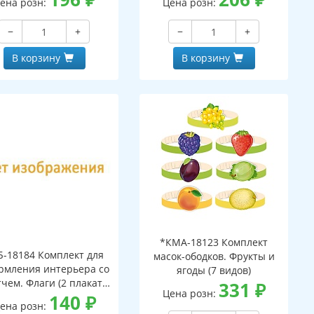
ена розн:
Цена розн:
−
+
−
+
В корзину
В корзину
*КМА-18123 Комплект
Б-18184 Комплект для
масок-ободков. Фрукты и
рмления интерьера со
ягоды (7 видов)
тчем. Флаги (2 плаката
331
₽
Цена розн:
А3)
140
₽
ена розн: