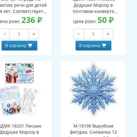
витию речи для детей
Дедушке Морозу в
4 лет. Соответствует
почтовом конверте
С ДО - 3-е изд. испр.
236
₽
(конверт, письмо с текстом
50
₽
ена розн:
Цена розн:
и раскраской на обороте,
вырубная фигурка)
−
+
−
+
В корзину
В корзину
ПДМК-18201 Письмо
М-18198 Вырубная
Дедушке Морозу в
фигурка. Снежинка 12