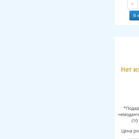
−
В 
*Подар
чемоданч
(10
Цена ро