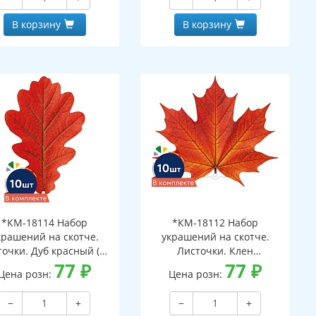
В корзину
В корзину
*КМ-18114 Набор
*КМ-18112 Набор
крашений на скотче.
украшений на скотче.
очки. Дуб красный (10
Листочки. Клен
шт. в наборе,
77
₽
оранжевый (10 шт. в
77
₽
Цена розн:
Цена розн:
ухсторонняя, ВД-лак)
наборе, двухсторонняя, ВД-
лак)
−
+
−
+