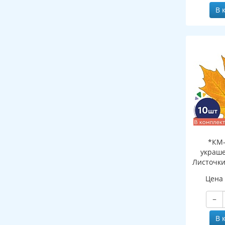
В 
*КМ-
украше
Листочки
желтый (
Цена
двухсто
−
В 