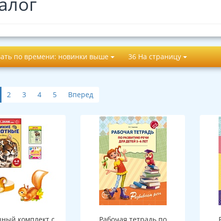
алог
ать по времени: новинки выше
36 На страницу
2
3
4
5
Вперед
ный комплект с
Рабочая тетрадь по