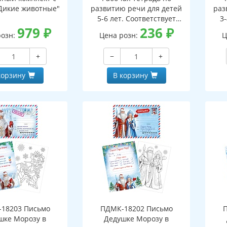
Дикие животные"
развитию речи для детей
раз
5-6 лет. Соответствует
3-
979
₽
ФГОС ДО - 3-е изд. испр.
236
₽
ФГО
розн:
Цена розн:
Ц
+
−
+
корзину
В корзину
18203 Письмо
ПДМК-18202 Письмо
шке Морозу в
Дедушке Морозу в