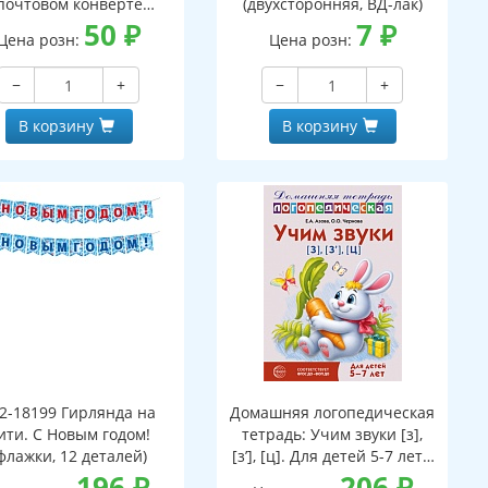
почтовом конверте
(двухсторонняя, ВД-лак)
верт, письмо с текстом
50
₽
7
₽
Цена розн:
Цена розн:
аскраской на обороте,
вырубная фигурка)
−
+
−
+
В корзину
В корзину
2-18199 Гирлянда на
Домашняя логопедическая
ити. С Новым годом!
тетрадь: Учим звуки [з],
флажки, 12 деталей)
[з’], [ц]. Для детей 5-7 лет -
196
₽
3-е изд.
206
₽