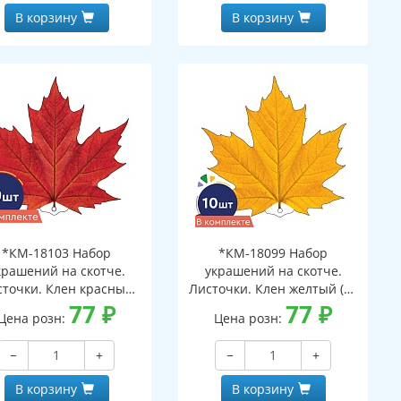
В корзину
В корзину
*КМ-18103 Набор
*КМ-18099 Набор
крашений на скотче.
украшений на скотче.
сточки. Клен красный
Листочки. Клен желтый (10
(10 шт. в наборе,
77
₽
шт. в наборе,
77
₽
Цена розн:
Цена розн:
ухсторонняя, ВД-лак)
двухсторонняя, ВД-лак)
−
+
−
+
В корзину
В корзину