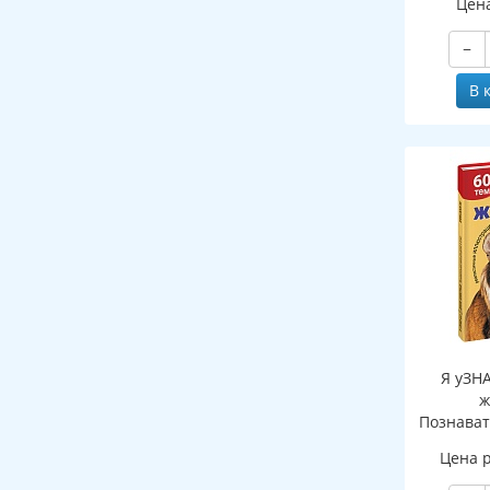
Цен
−
В 
Я уЗН
ж
Познават
де
Цена 