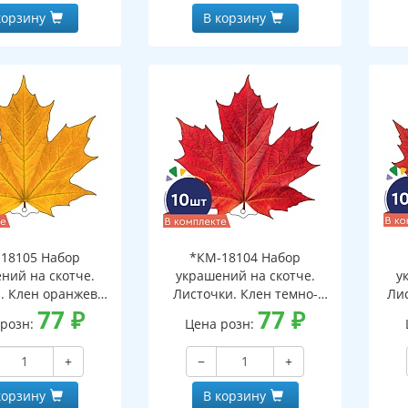
корзину
В корзину
18105 Набор
*КМ-18104 Набор
ний на скотче.
украшений на скотче.
у
. Клен оранжево-
Листочки. Клен темно-
Ли
10 шт. в наборе,
77
₽
красный (10 шт. в наборе,
77
₽
 розн:
Цена розн:
ронняя, ВД-лак)
двухсторонняя, ВД-лак)
дв
+
−
+
корзину
В корзину