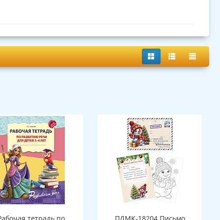
Рабочая тетрадь по
ПДМК-18204 Письмо