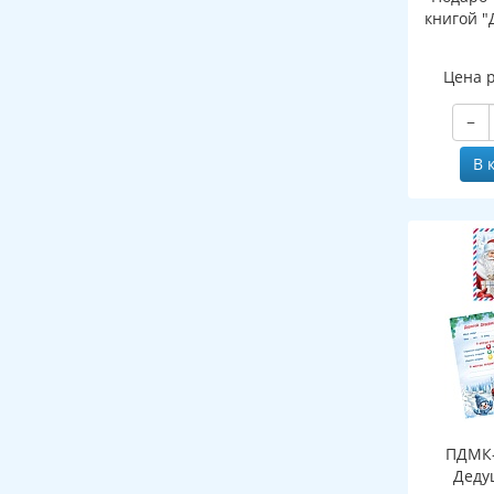
книгой "
Цена 
−
В 
ПДМК-
Деду