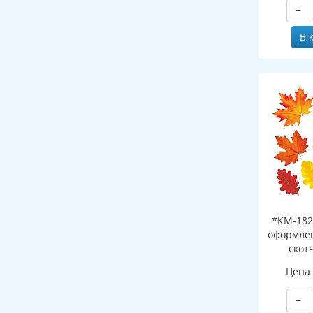
−
В 
*КМ-182
оформлен
скот
листоч
Цена
−