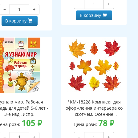
−
+
−
+
В корзину
В корзину
 узнаю мир. Рабочая
*КМ-18228 Комплект для
адь для детей 5-6 лет -
оформления интерьера со
3-е изд., испр.
скотчем. Осенние
105
₽
листочки-2 (10 видов)
78
₽
ена розн:
Цена розн:
−
+
−
+