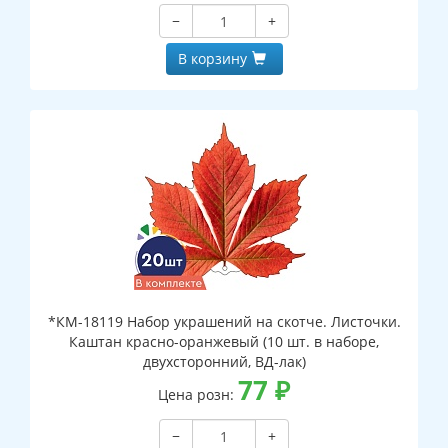
−
+
В корзину
*КМ-18119 Набор украшений на скотче. Листочки.
Каштан красно-оранжевый (10 шт. в наборе,
двухсторонний, ВД-лак)
77
₽
Цена розн:
−
+