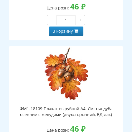
46
₽
Цена розн:
−
+
В корзину
ФМ1-18109 Плакат вырубной А4. Листья дуба
осенние с желудями (двухсторонний, ВД-лак)
46
₽
Цена розн: