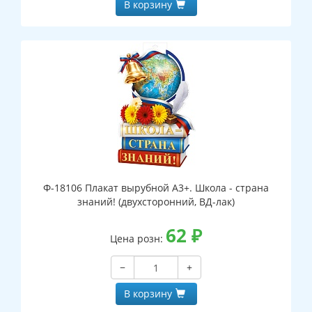
В корзину
Ф-18106 Плакат вырубной А3+. Школа - страна
знаний! (двухсторонний, ВД-лак)
62
₽
Цена розн:
−
+
В корзину