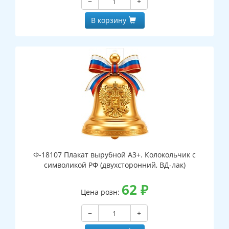
−
+
В корзину
Ф-18107 Плакат вырубной А3+. Колокольчик с
символикой РФ (двухсторонний, ВД-лак)
62
₽
Цена розн:
−
+