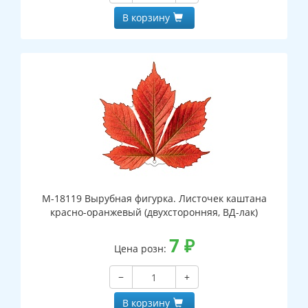
В корзину
М-18119 Вырубная фигурка. Листочек каштана
красно-оранжевый (двухсторонняя, ВД-лак)
7
₽
Цена розн:
−
+
В корзину