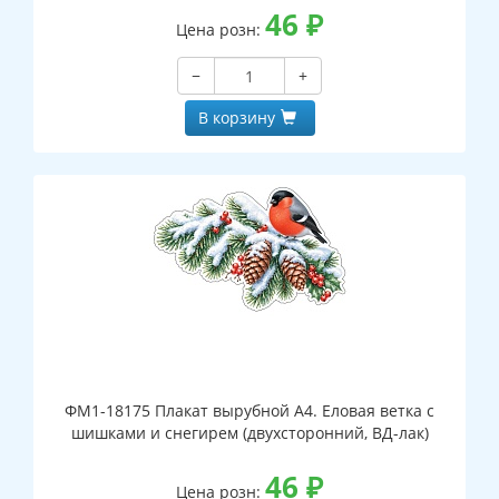
46
₽
Цена розн:
−
+
В корзину
ФМ1-18175 Плакат вырубной А4. Еловая ветка с
шишками и снегирем (двухсторонний, ВД-лак)
46
₽
Цена розн: