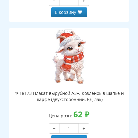
−
+
В корзину
Ф-18173 Плакат вырубной А3+. Козленок в шапке и
шарфе (двухсторонний, ВД-лак)
62
₽
Цена розн:
−
+