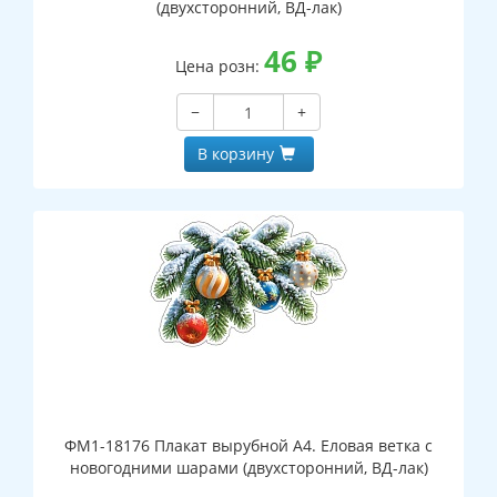
(двухсторонний, ВД-лак)
46
₽
Цена розн:
−
+
В корзину
ФМ1-18176 Плакат вырубной А4. Еловая ветка с
новогодними шарами (двухсторонний, ВД-лак)