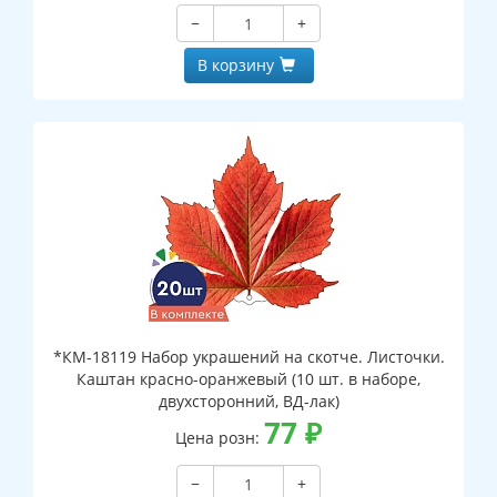
−
+
В корзину
*КМ-18119 Набор украшений на скотче. Листочки.
Каштан красно-оранжевый (10 шт. в наборе,
двухсторонний, ВД-лак)
77
₽
Цена розн:
−
+