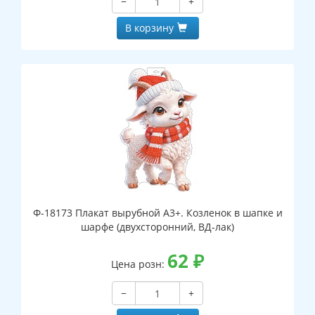
−
+
В корзину
Ф-18173 Плакат вырубной А3+. Козленок в шапке и
шарфе (двухсторонний, ВД-лак)
62
₽
Цена розн:
−
+