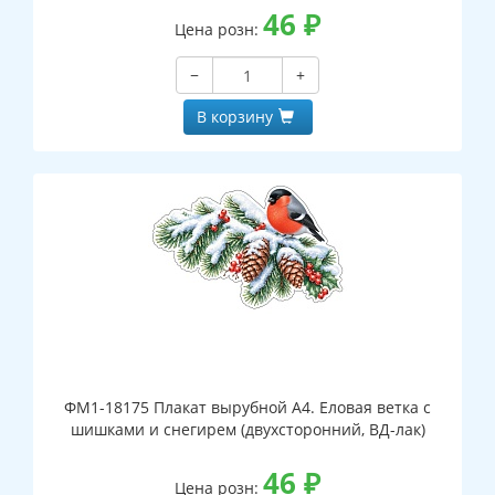
46
₽
Цена розн:
−
+
В корзину
ФМ1-18175 Плакат вырубной А4. Еловая ветка с
шишками и снегирем (двухсторонний, ВД-лак)
46
₽
Цена розн: