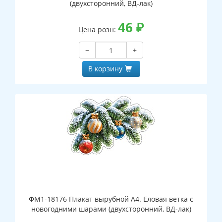
(двухсторонний, ВД-лак)
46
₽
Цена розн:
−
+
В корзину
ФМ1-18176 Плакат вырубной А4. Еловая ветка с
новогодними шарами (двухсторонний, ВД-лак)