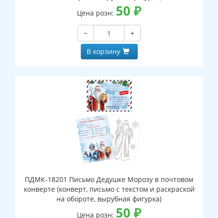
50
₽
Цена розн:
−
+
В корзину
ПДМК-18201 Письмо Дедушке Морозу в почтовом
конверте (конверт, письмо с текстом и раскраской
на обороте, вырубная фигурка)
50
₽
Цена розн: