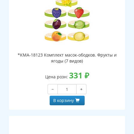
*КМА-18123 Комплект масок-ободков. Фрукты и
ягоды (7 видов)
331
₽
Цена розн:
−
+
В корзину