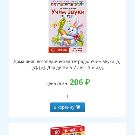
Домашняя логопедическая тетрадь: Учим звуки [з],
[з’], [ц]. Для детей 5-7 лет - 3-е изд.
206
₽
Цена розн:
−
+
В корзину