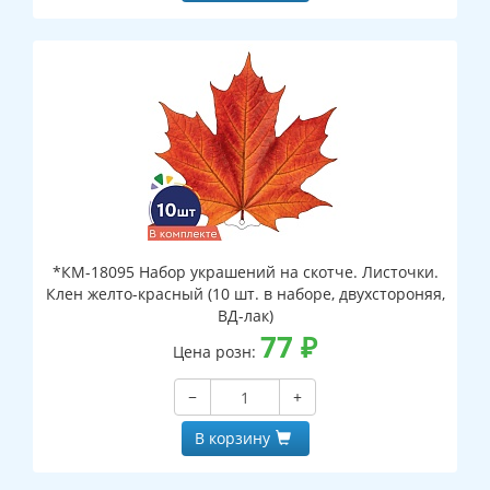
*КМ-18095 Набор украшений на скотче. Листочки.
Клен желто-красный (10 шт. в наборе, двухстороняя,
ВД-лак)
77
₽
Цена розн:
−
+
В корзину