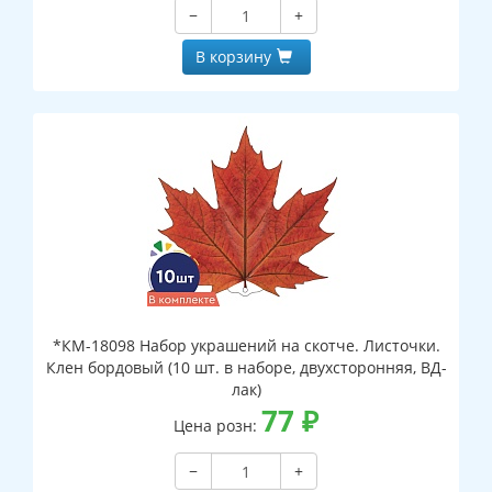
−
+
В корзину
*КМ-18098 Набор украшений на скотче. Листочки.
Клен бордовый (10 шт. в наборе, двухсторонняя, ВД-
лак)
77
₽
Цена розн:
−
+