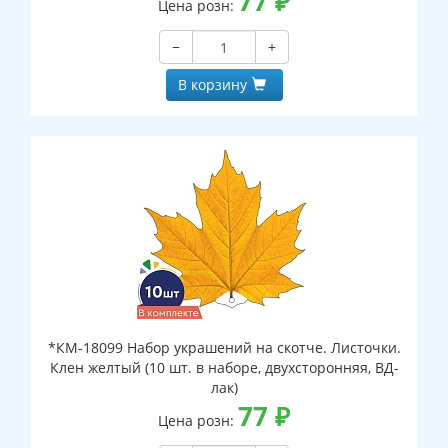
77
₽
Цена розн:
−
+
В корзину
*КМ-18099 Набор украшений на скотче. Листочки.
Клен желтый (10 шт. в наборе, двухсторонняя, ВД-
лак)
77
₽
Цена розн: