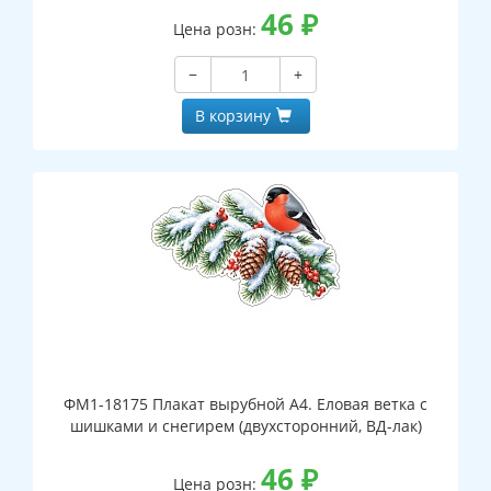
46
₽
Цена розн:
−
+
В корзину
ФМ1-18175 Плакат вырубной А4. Еловая ветка с
шишками и снегирем (двухсторонний, ВД-лак)
46
₽
Цена розн: