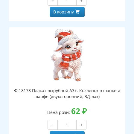
−
+
В корзину
Ф-18173 Плакат вырубной А3+. Козленок в шапке и
шарфе (двухсторонний, ВД-лак)
62
₽
Цена розн:
−
+