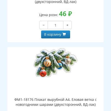
(двухсторонний, ВД-лак)
46
₽
Цена розн:
−
+
В корзину
ФМ1-18176 Плакат вырубной А4. Еловая ветка с
новогодними шарами (двухсторонний, ВД-лак)