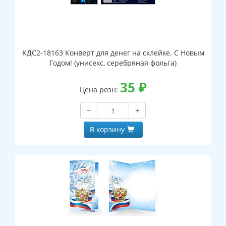
КДС2-18163 Конверт для денег на склейке. С Новым
Годом! (унисекс, серебряная фольга)
35
₽
Цена розн:
−
+
В корзину