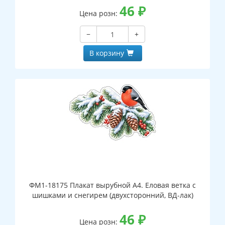
46
₽
Цена розн:
−
+
В корзину
ФМ1-18175 Плакат вырубной А4. Еловая ветка с
шишками и снегирем (двухсторонний, ВД-лак)
46
₽
Цена розн: