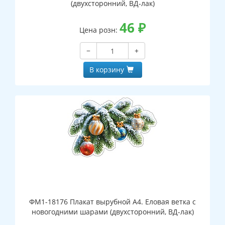
(двухсторонний, ВД-лак)
46
₽
Цена розн:
−
+
В корзину
ФМ1-18176 Плакат вырубной А4. Еловая ветка с
новогодними шарами (двухсторонний, ВД-лак)