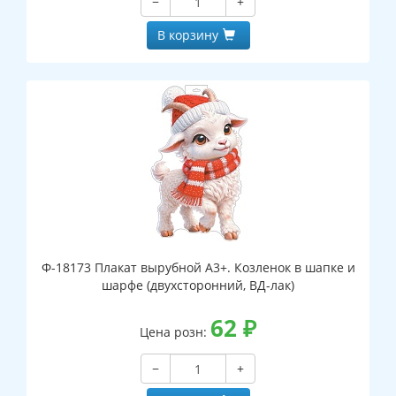
−
+
В корзину
Ф-18173 Плакат вырубной А3+. Козленок в шапке и
шарфе (двухсторонний, ВД-лак)
62
₽
Цена розн:
−
+