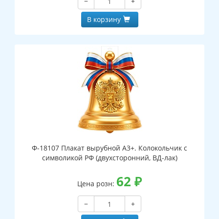
−
+
В корзину
Ф-18107 Плакат вырубной А3+. Колокольчик с
символикой РФ (двухсторонний, ВД-лак)
62
₽
Цена розн:
−
+