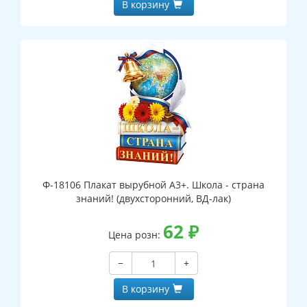
В корзину
Ф-18106 Плакат вырубной А3+. Школа - страна
знаний! (двухсторонний, ВД-лак)
62
₽
Цена розн:
−
+
В корзину