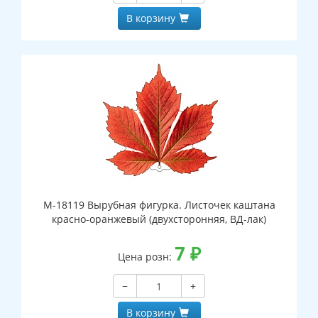
В корзину
М-18119 Вырубная фигурка. Листочек каштана
красно-оранжевый (двухсторонняя, ВД-лак)
7
₽
Цена розн:
−
+
В корзину