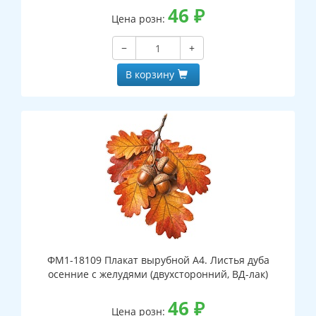
46
₽
Цена розн:
−
+
В корзину
ФМ1-18109 Плакат вырубной А4. Листья дуба
осенние с желудями (двухсторонний, ВД-лак)
46
₽
Цена розн: