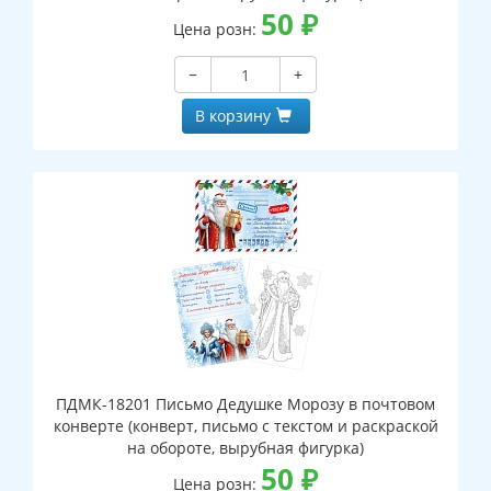
50
₽
Цена розн:
−
+
В корзину
ПДМК-18201 Письмо Дедушке Морозу в почтовом
конверте (конверт, письмо с текстом и раскраской
на обороте, вырубная фигурка)
50
₽
Цена розн: