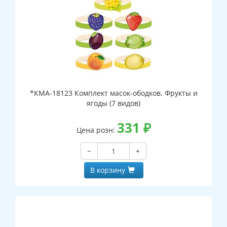
*КМА-18123 Комплект масок-ободков. Фрукты и
ягоды (7 видов)
331
₽
Цена розн:
−
+
В корзину