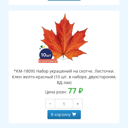
*КМ-18095 Набор украшений на скотче. Листочки.
Клен желто-красный (10 шт. в наборе, двухстороняя,
ВД-лак)
77
₽
Цена розн:
−
+
В корзину