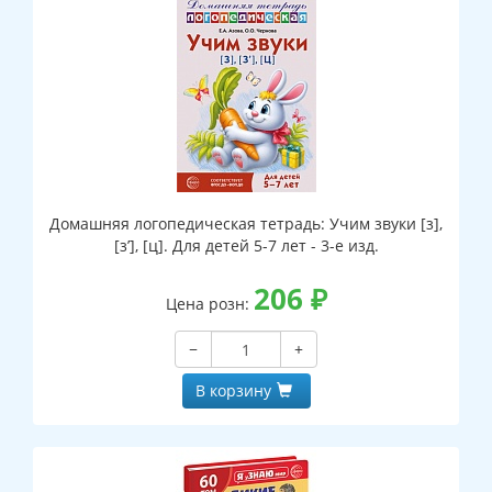
Домашняя логопедическая тетрадь: Учим звуки [з],
[з’], [ц]. Для детей 5-7 лет - 3-е изд.
206
₽
Цена розн:
−
+
В корзину