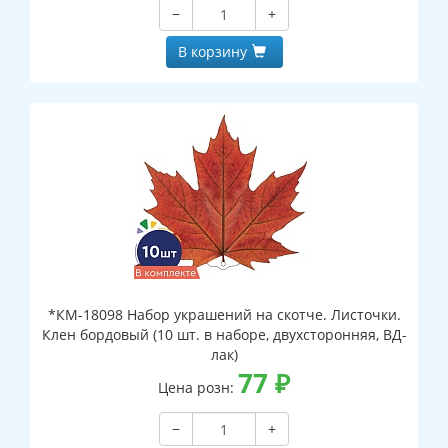
−
+
В корзину
*КМ-18098 Набор украшений на скотче. Листочки.
Клен бордовый (10 шт. в наборе, двухсторонняя, ВД-
лак)
77
₽
Цена розн:
−
+