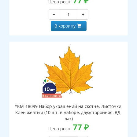
77
₽
Цена розн:
−
+
В корзину
*КМ-18099 Набор украшений на скотче. Листочки.
Клен желтый (10 шт. в наборе, двухсторонняя, ВД-
лак)
77
₽
Цена розн: