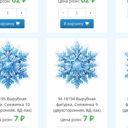
 розн:
Цена розн:
+
−
+
корзину
В корзину
195 Вырубная
М-18194 Вырубная
а. Снежинка 10
фигурка. Снежинка 9
ф
оронняя, ВД-лак)
(двухсторонняя, ВД-лак)
(д
7
₽
7
₽
а розн:
Цена розн: