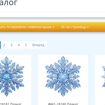
алог
ать по времени: новинки выше
36 На страницу
2
3
4
5
Вперед
18181 Плакат
ФМ1-18180 Плакат