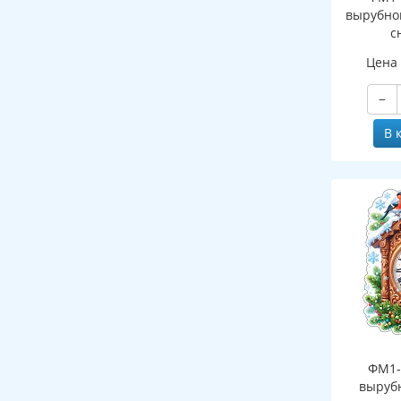
вырубно
с
(двухст
Цена
−
В 
ФМ1-
выруб