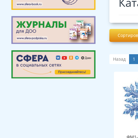
Кат
Сортиров
Назад
1
ФМ1-