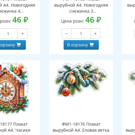
й А4. Новогодняя
вырубной А4. Новогодняя
выр
нежинка 4
снежинка 3
оронний, ВД-лак)
46
₽
(двухсторонний, ВД-лак)
46
₽
(д
 розн:
Цена розн:
+
−
+
корзину
В корзину
18177 Плакат
ФМ1-18176 Плакат
ной А4. Часики
вырубной А4. Еловая ветка
выру