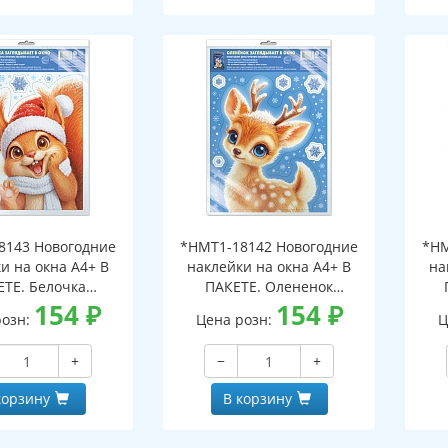
8143 Новогодние
*НМТ1-18142 Новогодние
*НМ
и на окна А4+ В
наклейки на окна А4+ В
на
ЕТЕ. Белочка
ПАКЕТЕ. Олененок
ает в окно (видны
154
₽
заглядывает в окно (видны
154
₽
загл
розн:
Цена розн:
Ц
беих сторон,
с обеих сторон,
горазовые, в
многоразовые, в
+
−
+
альной упаковке,
индивидуальной упаковке,
инд
двесом и клеевым
с европодвесом и клеевым
с е
корзину
В корзину
лапаном)
клапаном)