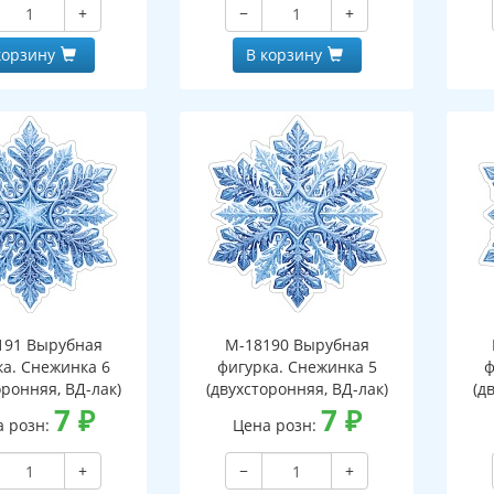
+
−
+
корзину
В корзину
191 Вырубная
М-18190 Вырубная
ка. Снежинка 6
фигурка. Снежинка 5
ф
оронняя, ВД-лак)
(двухсторонняя, ВД-лак)
(д
7
₽
7
₽
а розн:
Цена розн:
+
−
+