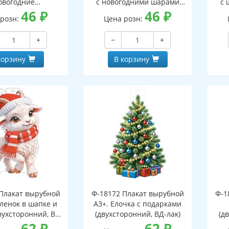
овогодние
с новогодними шарами
с 
оронний, ВД-лак)
46
₽
(двухсторонний, ВД-лак)
46
₽
(д
 розн:
Цена розн:
+
−
+
корзину
В корзину
Плакат вырубной
Ф-18172 Плакат вырубной
Ф-1
зленок в шапке и
А3+. Елочка с подарками
вухсторонний, ВД-
(двухсторонний, ВД-лак)
(д
лак)
62
₽
62
₽