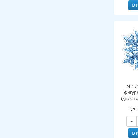
В 
М-18
фигур
(двухст
Цен
−
В 