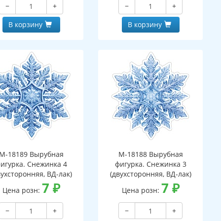
−
+
−
+
В корзину
В корзину
М-18189 Вырубная
М-18188 Вырубная
игурка. Снежинка 4
фигурка. Снежинка 3
вухсторонняя, ВД-лак)
(двухсторонняя, ВД-лак)
7
₽
7
₽
Цена розн:
Цена розн:
−
+
−
+