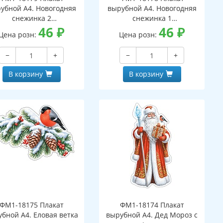
убной А4. Новогодняя
вырубной А4. Новогодняя
снежинка 2
снежинка 1
вухсторонний, ВД-лак)
46
₽
(двухсторонний, ВД-лак)
46
₽
Цена розн:
Цена розн:
−
+
−
+
В корзину
В корзину
ФМ1-18175 Плакат
ФМ1-18174 Плакат
бной А4. Еловая ветка
вырубной А4. Дед Мороз с