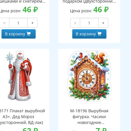
шишками и снегирем
подарком (двухсторонний,
вухсторонний, ВД-лак)
46
₽
ВД-лак)
46
₽
Цена розн:
Цена розн:
−
+
−
+
В корзину
В корзину
8171 Плакат вырубной
М-18196 Вырубная
А3+. Дед Мороз
фигурка. Часики
вухсторонний, ВД-лак)
новогодние
62
₽
(двухсторонняя, ВД-лак)
7
₽