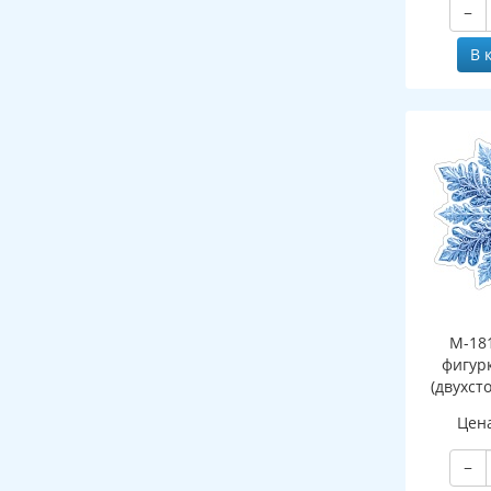
−
В 
М-18
фигур
(двухст
Цен
−