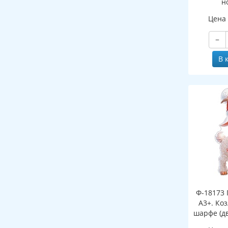
н
(двухст
Цена
−
В 
Ф-18173 
А3+. Ко
шарфе (д