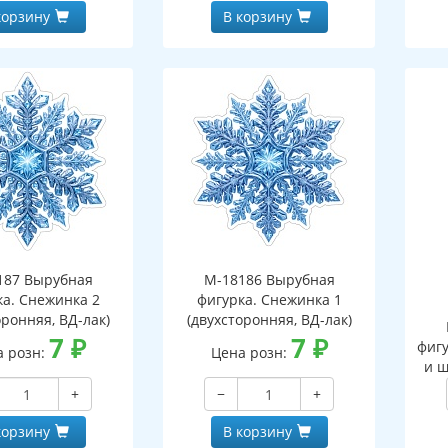
корзину
В корзину
187 Вырубная
М-18186 Вырубная
ка. Снежинка 2
фигурка. Снежинка 1
оронняя, ВД-лак)
(двухсторонняя, ВД-лак)
7
₽
7
₽
фигу
а розн:
Цена розн:
и ш
+
−
+
корзину
В корзину