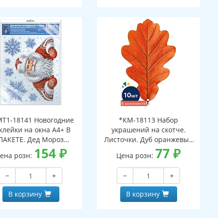
Т1-18141 Новогодние
*КМ-18113 Набор
клейки на окна А4+ В
украшений на скотче.
ПАКЕТЕ. Дед Мороз
Листочки. Дуб оранжевый
ядывает в окно (видны
154
₽
(10 шт. в наборе,
77
₽
ена розн:
Цена розн:
с обеих сторон,
двухсторонняя, ВД-лак)
многоразовые, в
−
+
−
+
ивидуальной упаковке,
вроподвесом и клеевым
В корзину
В корзину
клапаном)