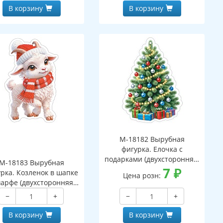
В корзину
В корзину
М-18182 Вырубная
фигурка. Елочка с
подарками (двухсторонняя,
М-18183 Вырубная
ВД-лак)
7
₽
рка. Козленок в шапке
Цена розн:
арфе (двухсторонняя,
ВД-лак)
−
+
−
+
В корзину
В корзину