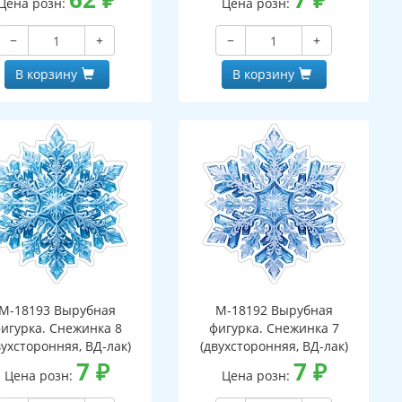
Цена розн:
Цена розн:
−
+
−
+
В корзину
В корзину
М-18193 Вырубная
М-18192 Вырубная
игурка. Снежинка 8
фигурка. Снежинка 7
вухсторонняя, ВД-лак)
(двухсторонняя, ВД-лак)
7
₽
7
₽
Цена розн:
Цена розн: