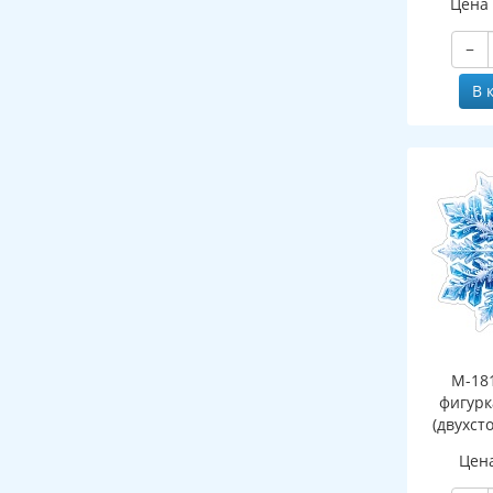
Цена
−
В 
М-18
фигурк
(двухст
Цен