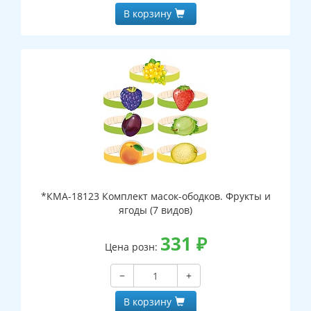
В корзину
*КМА-18123 Комплект масок-ободков. Фрукты и
ягоды (7 видов)
331
₽
Цена розн:
−
+
В корзину