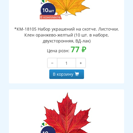
*КМ-18105 Набор украшений на скотче. Листочки.
Клен оранжево-желтый (10 шт. в наборе,
двухсторонняя, ВД-лак)
77
₽
Цена розн:
−
+
В корзину