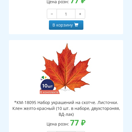
77
₽
Цена розн:
−
+
В корзину
*КМ-18095 Набор украшений на скотче. Листочки.
Клен желто-красный (10 шт. в наборе, двухстороняя,
ВД-лак)
77
₽
Цена розн: