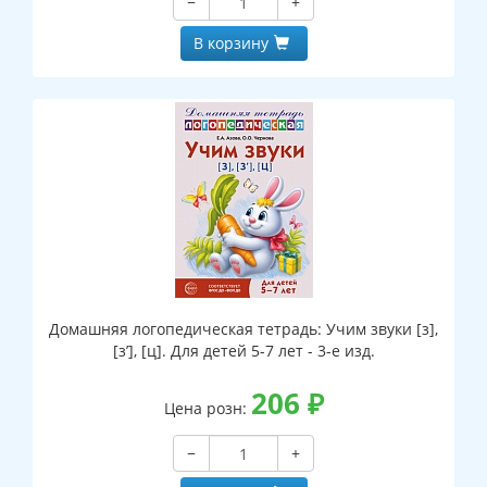
−
+
В корзину
Домашняя логопедическая тетрадь: Учим звуки [з],
[з’], [ц]. Для детей 5-7 лет - 3-е изд.
206
₽
Цена розн:
−
+