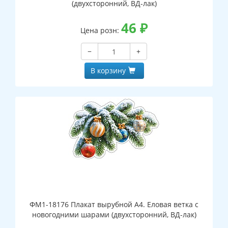
(двухсторонний, ВД-лак)
46
₽
Цена розн:
−
+
В корзину
ФМ1-18176 Плакат вырубной А4. Еловая ветка с
новогодними шарами (двухсторонний, ВД-лак)