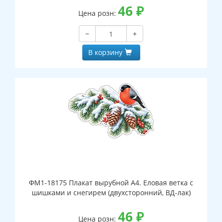
46
₽
Цена розн:
−
+
В корзину
ФМ1-18175 Плакат вырубной А4. Еловая ветка с
шишками и снегирем (двухсторонний, ВД-лак)
46
₽
Цена розн: