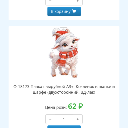
−
+
В корзину
Ф-18173 Плакат вырубной А3+. Козленок в шапке и
шарфе (двухсторонний, ВД-лак)
62
₽
Цена розн:
−
+