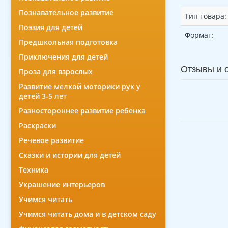
Познавательное развитие
Тип товара:
Поэзия для детей
Формат:
Предшкольная подготовка
Приключения для детей
Отзывы и 
Проза для взрослых
Развитие мелкой моторики рук у
детей 3-5 лет
Разностороннее развитие ребенка
Раскраски
Речевое развитие
Сказки и истории для детей
Техника
Украшение интерьеров
Учимся читать
Учимся читать дома и в детском саду