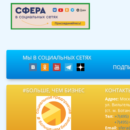
МЫ В СОЦИАЛЬНЫХ СЕТЯХ
ПОДПИ
#БОЛЬШЕ, ЧЕМ БИЗНЕС
КОНТАКТ
Адрес:
Москв
ул. Вильгель
(ст. м. Бота
Тел:
+7(495)
+7(495)
Email:
sfera