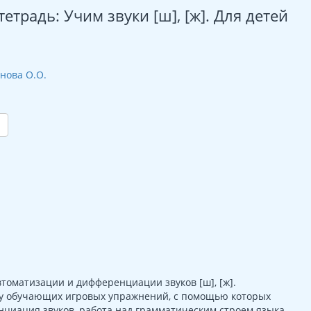
традь: Учим звуки [ш], [ж]. Для детей
рнова О.О.
оматизации и дифференциации звуков [ш], [ж].
ту обучающих игровых упражнений, с помощью которых
циация звуков, работа над грамматическим строем языка,