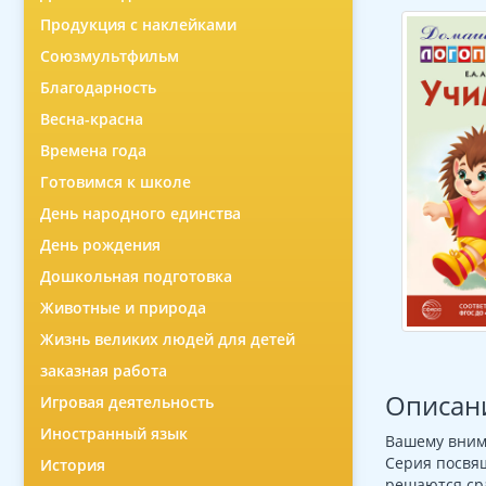
Продукция с наклейками
Союзмультфильм
Благодарность
Весна-красна
Времена года
Готовимся к школе
День народного единства
День рождения
Дошкольная подготовка
Животные и природа
Жизнь великих людей для детей
заказная работа
Описан
Игровая деятельность
Иностранный язык
Вашему внима
Серия посвя
История
решаются сра