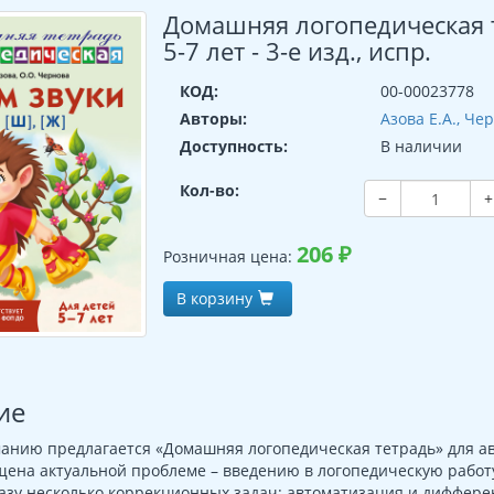
Домашняя логопедическая те
5-7 лет - 3-е изд., испр.
КОД:
00-00023778
Авторы:
Азова Е.А., Че
Доступность:
В наличии
Кол-во:
−
+
206
₽
Розничная цена:
В корзину
ие
нию предлагается «Домашняя логопедическая тетрадь» для авт
щена актуальной проблеме – введению в логопедическую рабо
зу несколько коррекционных задач: автоматизация и дифферен