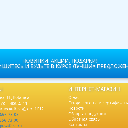
НОВИНКИ, АКЦИИ, ПОДАРКИ!
ШИТЕСЬ И БУДЬТЕ В КУРСЕ ЛУЧШИХ ПРЕДЛОЖЕ
Ы
ИНТЕРНЕТ-МАГАЗИН
а, ТЦ Botanica,
О нас
Свидетельства и сертификат
ма Пика, д. 11
Новости
нический сад), оф. 1612.
Обзоры продукции
 656-75-05
Обратная связь
 656-73-00
Контакты
@tc-sfera.ru