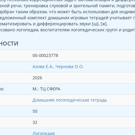
зной речи, тренировка слуховой и зрительной памяти, подготов
обран таким образом, что может быть использован для индив
едложенный комплект домашних игровых тетрадей учитывает пр
оматизировать и дифференцировать звуки [ш], [ж].
совано логопедам, воспитателям логопедических групп и роди
ности
00-00023778
Азова Е.А., Чернова О.О.
2026
о:
М.: ТЦ СФЕРА
Домашняя логопедическая тетрадь
50
32
Логопедия