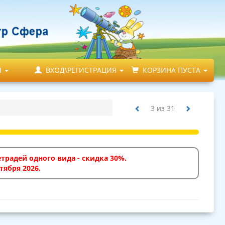
М
ВХОД\РЕГИСТРАЦИЯ
КОРЗИНА ПУСТА
3
из
31
традей одного вида - скидка 30%.
тября 2026.