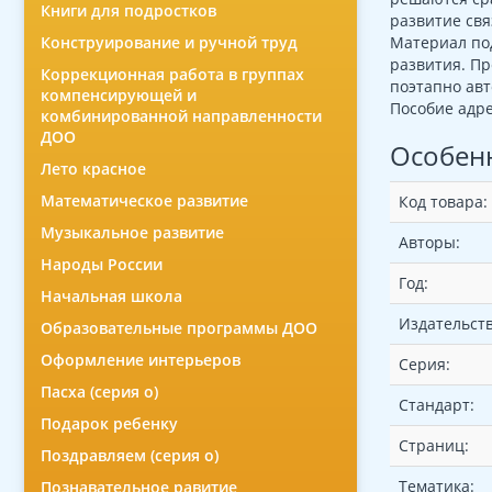
Книги для подростков
развитие свя
Материал под
Конструирование и ручной труд
развития. Пр
Коррекционная работа в группах
поэтапно авт
компенсирующей и
Пособие адре
комбинированной направленности
ДОО
Особен
Лето красное
Математическое развитие
Код товара:
Музыкальное развитие
Авторы:
Народы России
Год:
Начальная школа
Издательств
Образовательные программы ДОО
Оформление интерьеров
Серия:
Пасха (серия о)
Стандарт:
Подарок ребенку
Страниц:
Поздравляем (серия о)
Тематика:
Познавательное равитие