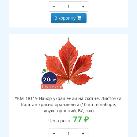
−
+
В корзину
*КМ-18119 Набор украшений на скотче. Листочки.
Каштан красно-оранжевый (10 шт. в наборе,
двухсторонний, ВД-лак)
77
₽
Цена розн:
−
+