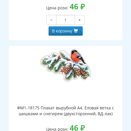
46
₽
Цена розн:
−
+
В корзину
ФМ1-18175 Плакат вырубной А4. Еловая ветка с
шишками и снегирем (двухсторонний, ВД-лак)
46
₽
Цена розн: