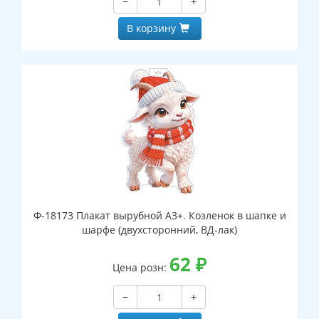
−
+
В корзину
Ф-18173 Плакат вырубной А3+. Козленок в шапке и
шарфе (двухсторонний, ВД-лак)
62
₽
Цена розн:
−
+