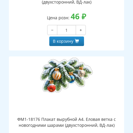
(двухсторонний, ВД-лак)
46
₽
Цена розн:
−
+
В корзину
ФМ1-18176 Плакат вырубной А4. Еловая ветка с
новогодними шарами (двухсторонний, ВД-лак)