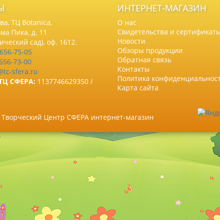
Ы
ИНТЕРНЕТ-МАГАЗИН
а, ТЦ Botanica,
О нас
Свидетельства и сертификат
ма Пика, д. 11
Новости
нический сад), оф. 1612.
Обзоры продукции
 656-75-05
Обратная связь
 656-73-00
Контакты
@tc-sfera.ru
Политика конфиденциальнос
ТЦ СФЕРА:
1137746629350 /
Карта сайта
6 Творческий Центр СФЕРА интернет-магазин