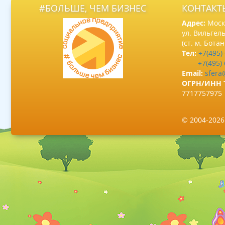
#БОЛЬШЕ, ЧЕМ БИЗНЕС
КОНТАКТ
Адрес:
Москв
ул. Вильгель
(ст. м. Бота
Тел:
+7(495)
+7(495)
Email:
sfera
ОГРН/ИНН 
7717757975
© 2004-202