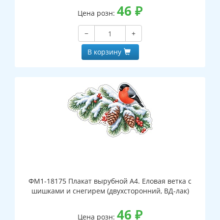
46
₽
Цена розн:
−
+
В корзину
ФМ1-18175 Плакат вырубной А4. Еловая ветка с
шишками и снегирем (двухсторонний, ВД-лак)
46
₽
Цена розн: