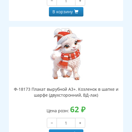
−
+
В корзину
Ф-18173 Плакат вырубной А3+. Козленок в шапке и
шарфе (двухсторонний, ВД-лак)
62
₽
Цена розн:
−
+