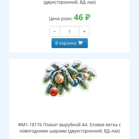
(двухсторонний, ВД-лак)
46
₽
Цена розн:
−
+
В корзину
ФМ1-18176 Плакат вырубной А4. Еловая ветка с
новогодними шарами (двухсторонний, ВД-лак)