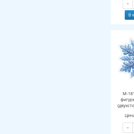
−
В 
М-18
фигур
(двухст
Цен
−