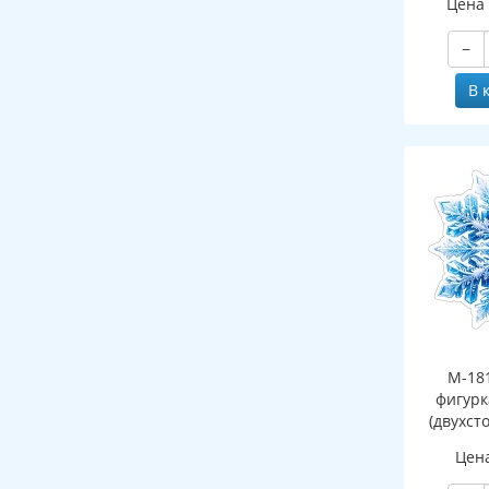
Цена
−
В 
М-18
фигурк
(двухст
Цен