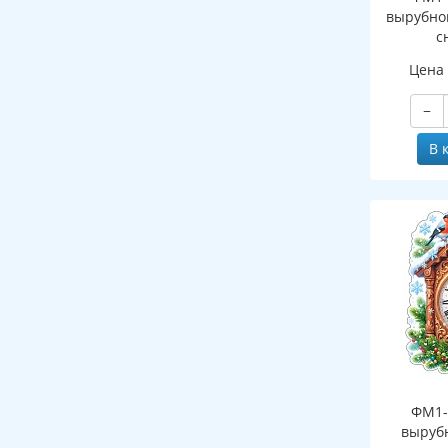
вырубно
с
(двухст
Цена
−
В 
ФМ1-
выруб