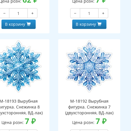
Цена розн:
Цена розн:
−
+
−
+
В корзину
В корзину
М-18193 Вырубная
М-18192 Вырубная
игурка. Снежинка 8
фигурка. Снежинка 7
вухсторонняя, ВД-лак)
(двухсторонняя, ВД-лак)
7
₽
7
₽
Цена розн:
Цена розн: