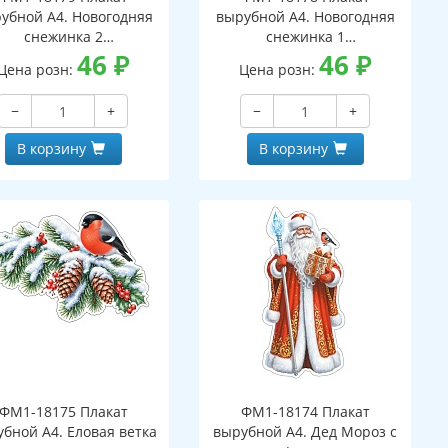
убной А4. Новогодняя
вырубной А4. Новогодняя
снежинка 2
снежинка 1
вухсторонний, ВД-лак)
46
₽
(двухсторонний, ВД-лак)
46
₽
Цена розн:
Цена розн:
−
+
−
+
В корзину
В корзину
ФМ1-18175 Плакат
ФМ1-18174 Плакат
бной А4. Еловая ветка
вырубной А4. Дед Мороз с