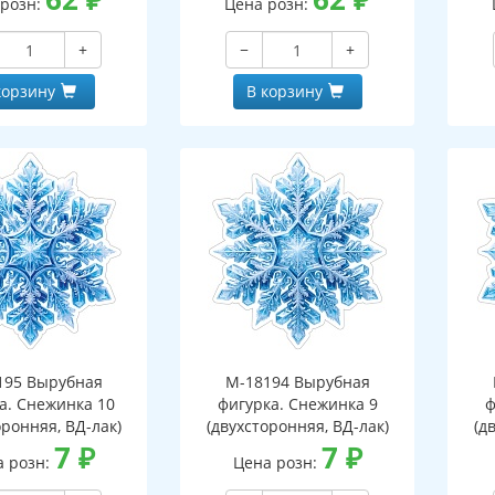
 розн:
Цена розн:
+
−
+
корзину
В корзину
195 Вырубная
М-18194 Вырубная
а. Снежинка 10
фигурка. Снежинка 9
ф
оронняя, ВД-лак)
(двухсторонняя, ВД-лак)
(д
7
₽
7
₽
а розн:
Цена розн: