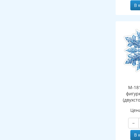
В 
М-18
фигур
(двухст
Цен
−
В 