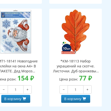
Т1-18141 Новогодние
*КМ-18113 Набор
клейки на окна А4+ В
украшений на скотче.
ПАКЕТЕ. Дед Мороз
Листочки. Дуб оранжевый
ядывает в окно (видны
154
₽
(10 шт. в наборе,
77
₽
ена розн:
Цена розн:
с обеих сторон,
двухсторонняя, ВД-лак)
многоразовые, в
−
+
−
+
ивидуальной упаковке,
вроподвесом и клеевым
В корзину
В корзину
клапаном)