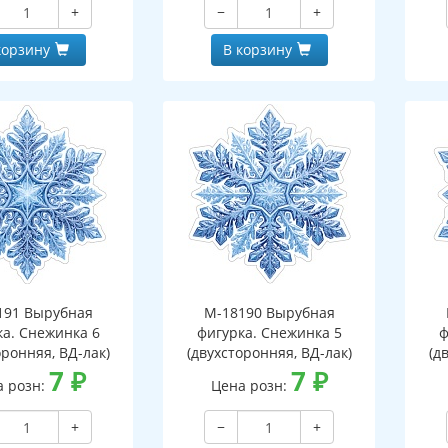
+
−
+
корзину
В корзину
191 Вырубная
М-18190 Вырубная
ка. Снежинка 6
фигурка. Снежинка 5
ф
оронняя, ВД-лак)
(двухсторонняя, ВД-лак)
(д
7
₽
7
₽
а розн:
Цена розн:
+
−
+