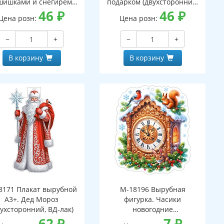
шишками и снегирем
подарком (двухсторонний,
вухсторонний, ВД-лак)
46
₽
ВД-лак)
46
₽
Цена розн:
Цена розн:
−
+
−
+
В корзину
В корзину
8171 Плакат вырубной
М-18196 Вырубная
А3+. Дед Мороз
фигурка. Часики
вухсторонний, ВД-лак)
новогодние
62
₽
(двухсторонняя, ВД-лак)
7
₽