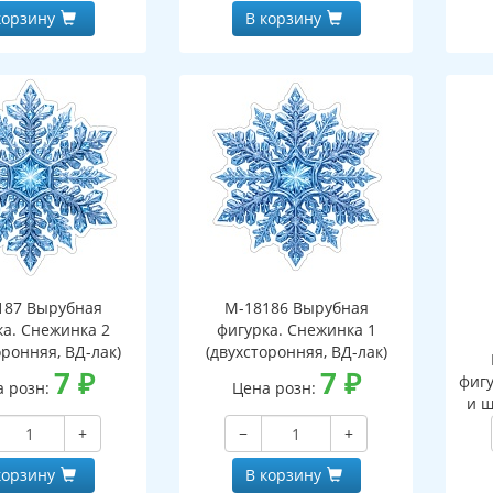
корзину
В корзину
187 Вырубная
М-18186 Вырубная
ка. Снежинка 2
фигурка. Снежинка 1
оронняя, ВД-лак)
(двухсторонняя, ВД-лак)
7
₽
7
₽
фигу
а розн:
Цена розн:
и ш
+
−
+
корзину
В корзину