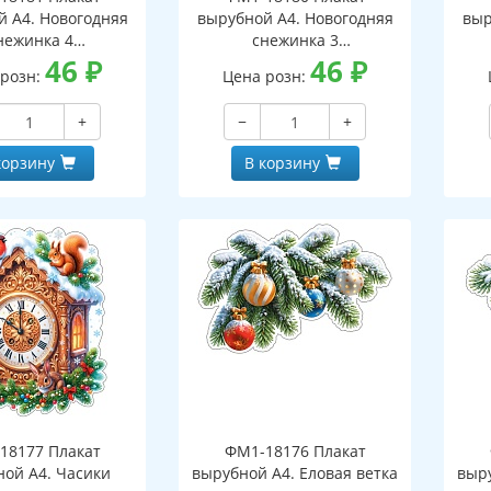
й А4. Новогодняя
вырубной А4. Новогодняя
выр
нежинка 4
снежинка 3
оронний, ВД-лак)
46
₽
(двухсторонний, ВД-лак)
46
₽
(д
 розн:
Цена розн:
+
−
+
корзину
В корзину
18177 Плакат
ФМ1-18176 Плакат
ной А4. Часики
вырубной А4. Еловая ветка
выру