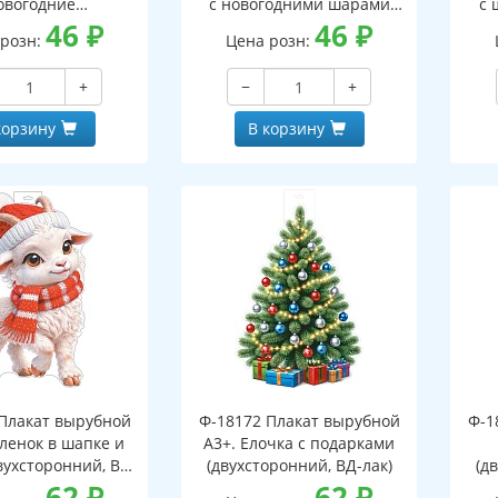
овогодние
с новогодними шарами
с 
оронний, ВД-лак)
46
₽
(двухсторонний, ВД-лак)
46
₽
(д
 розн:
Цена розн:
+
−
+
корзину
В корзину
Плакат вырубной
Ф-18172 Плакат вырубной
Ф-1
зленок в шапке и
А3+. Елочка с подарками
вухсторонний, ВД-
(двухсторонний, ВД-лак)
(д
лак)
62
₽
62
₽