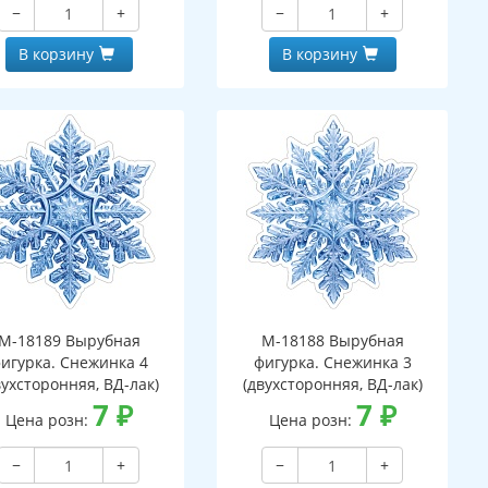
−
+
−
+
В корзину
В корзину
М-18189 Вырубная
М-18188 Вырубная
игурка. Снежинка 4
фигурка. Снежинка 3
вухсторонняя, ВД-лак)
(двухсторонняя, ВД-лак)
7
₽
7
₽
Цена розн:
Цена розн:
−
+
−
+