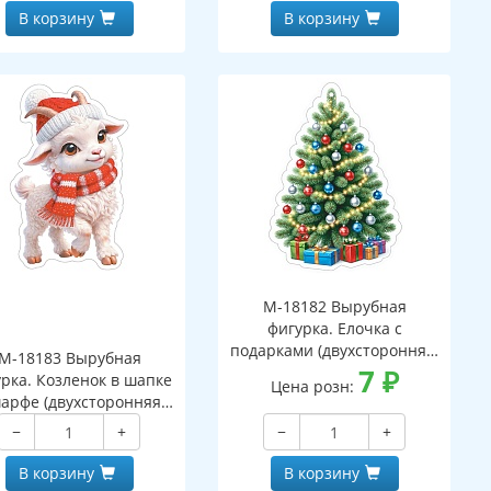
В корзину
В корзину
М-18182 Вырубная
фигурка. Елочка с
подарками (двухсторонняя,
М-18183 Вырубная
ВД-лак)
7
₽
рка. Козленок в шапке
Цена розн:
арфе (двухсторонняя,
ВД-лак)
−
+
−
+
В корзину
В корзину