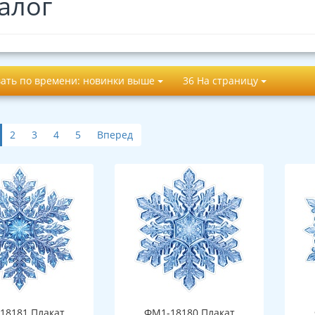
алог
ать по времени: новинки выше
36 На страницу
2
3
4
5
Вперед
18181 Плакат
ФМ1-18180 Плакат