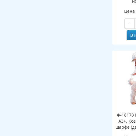
н
(двухст
Цена
−
В 
Ф-18173 
А3+. Ко
шарфе (д