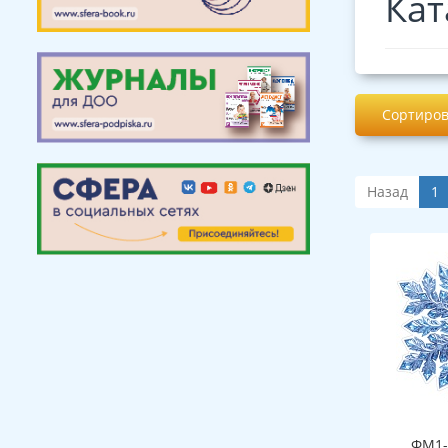
Кат
Сортиров
Назад
1
ФМ1-