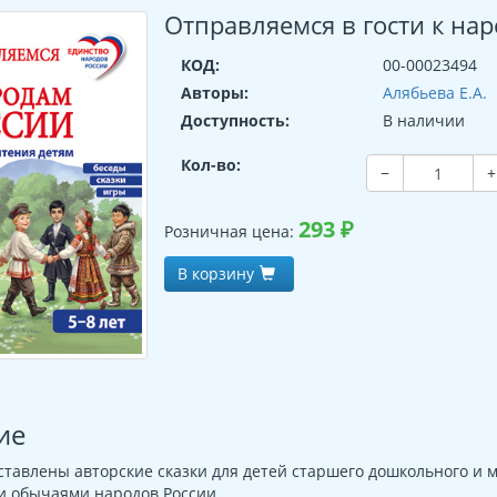
Отправляемся в гости к на
КОД:
00-00023494
Авторы:
Алябьева Е.А.
Доступность:
В наличии
Кол-во:
−
+
293
₽
Розничная цена:
В корзину
ие
ставлены авторские сказки для детей старшего дошкольного и м
и обычаями народов России.