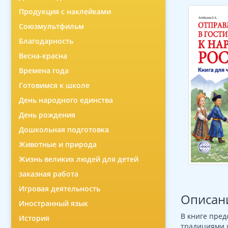
Продукция с наклейками
Союзмультфильм
Благодарность
Весна-красна
Времена года
Готовимся к школе
День народного единства
День рождения
Дошкольная подготовка
Животные и природа
Жизнь великих людей для детей
заказная работа
Игровая деятельность
Описан
Иностранный язык
В книге пред
История
традициями 