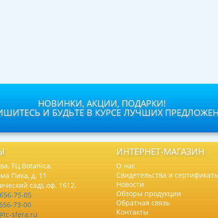
НОВИНКИ, АКЦИИ, ПОДАРКИ!
ШИТЕСЬ И БУДЬТЕ В КУРСЕ ЛУЧШИХ ПРЕДЛОЖЕ
Ы
ИНТЕРНЕТ-МАГАЗИН
а, ТЦ Botanica,
О нас
Свидетельства и сертификат
ма Пика, д. 11
Новости
нический сад), оф. 1612.
Обзоры продукции
 656-75-05
Обратная связь
 656-73-00
Контакты
@tc-sfera.ru