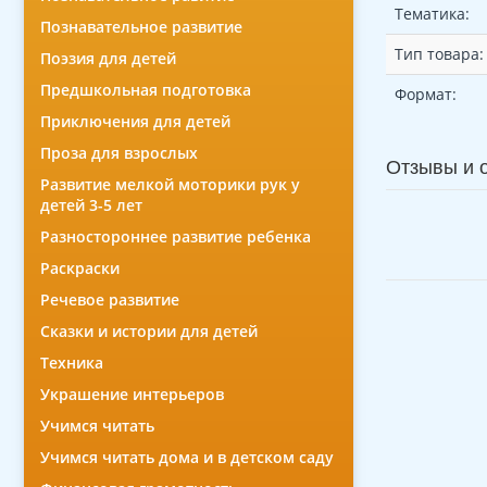
Тематика:
Познавательное развитие
Тип товара:
Поэзия для детей
Предшкольная подготовка
Формат:
Приключения для детей
Проза для взрослых
Отзывы и 
Развитие мелкой моторики рук у
детей 3-5 лет
Разностороннее развитие ребенка
Раскраски
Речевое развитие
Сказки и истории для детей
Техника
Украшение интерьеров
Учимся читать
Учимся читать дома и в детском саду