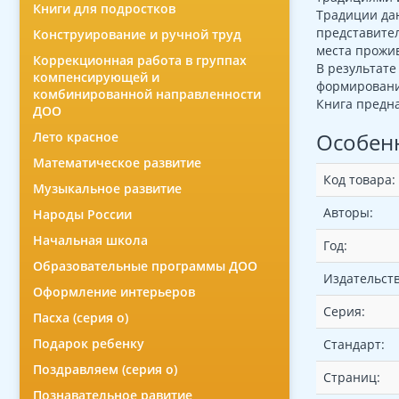
Книги для подростков
Традиции даю
представител
Конструирование и ручной труд
места прожи
Коррекционная работа в группах
В результате
компенсирующей и
формировани
комбинированной направленности
Книга предна
ДОО
Особен
Лето красное
Математическое развитие
Код товара:
Музыкальное развитие
Авторы:
Народы России
Начальная школа
Год:
Образовательные программы ДОО
Издательств
Оформление интерьеров
Серия:
Пасха (серия о)
Подарок ребенку
Стандарт:
Поздравляем (серия о)
Страниц:
Познавательное равитие