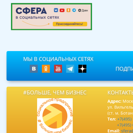
МЫ В СОЦИАЛЬНЫХ СЕТЯХ
ПОДПИ
#БОЛЬШЕ, ЧЕМ БИЗНЕС
КОНТАКТ
Адрес:
Москв
ул. Вильгель
(ст. м. Бота
Тел:
+7(495)
+7(495)
Email:
sfera