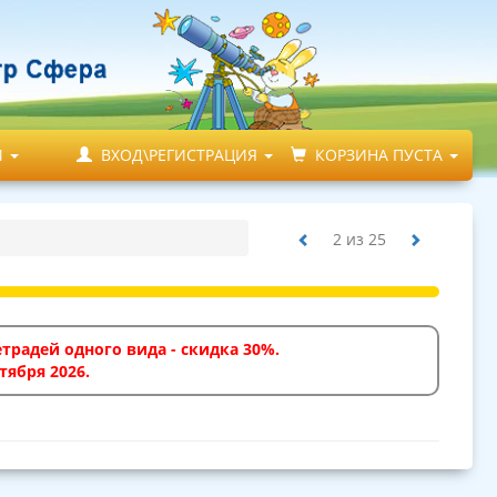
М
ВХОД\РЕГИСТРАЦИЯ
КОРЗИНА ПУСТА
2
из
25
традей одного вида - скидка 30%.
тября 2026.