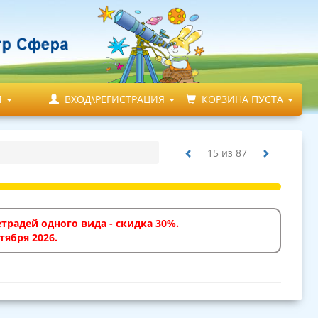
М
ВХОД\РЕГИСТРАЦИЯ
КОРЗИНА ПУСТА
15
из
87
традей одного вида - скидка 30%.
тября 2026.