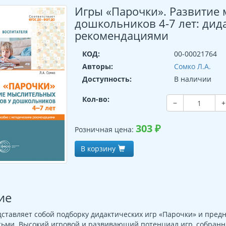
Игры «Парочки». Развитие
дошкольников 4-7 лет: дид
рекомендациями
КОД:
00-00021764
Авторы:
Сомко Л.А.
Доступность:
В наличии
Кол-во:
−
+
303
₽
Розничная цена:
В корзину
ие
ставляет собой подборку дидактических игр «Парочки» и пред
тьми. Высокий игровой и развивающий потенциал игр, собранных