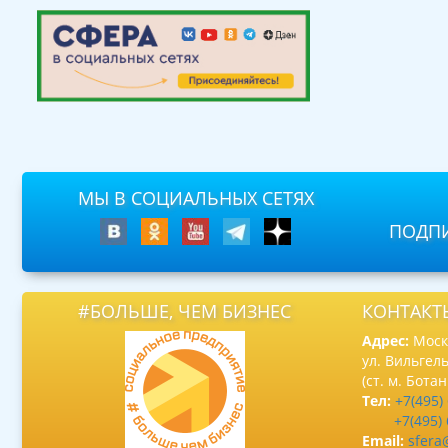
МЫ В СОЦИАЛЬНЫХ СЕТЯХ
ПОДПИ
#БОЛЬШЕ, ЧЕМ БИЗНЕС
КОНТАКТ
Адрес:
Москв
ул. Вильгель
(ст. м. Бота
Тел:
+7(495)
+7(495)
Email:
sfera