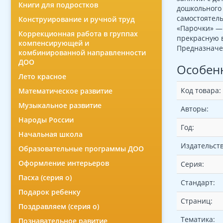
Книги для подростков
дошкольного 
самостоятель
Конструирование и ручной труд
«Парочки» — 
Коррекционная работа в группах
прекрасную в
компенсирующей и
Предназначен
комбинированной направленности
ДОО
Особен
Лето красное
Код товара:
Математическое развитие
Музыкальное развитие
Авторы:
Народы России
Год:
Начальная школа
Издательств
Образовательные программы ДОО
Оформление интерьеров
Серия:
Пасха (серия о)
Стандарт:
Подарок ребенку
Страниц:
Поздравляем (серия о)
Тематика:
Познавательное равитие