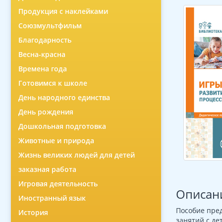
Продукция с наклейками
Союзмультфильм
Благодарность
Весна-красна
Времена года
Готовимся к школе
День народного единства
День рождения
Дошкольная подготовка
Животные и природа
Жизнь великих людей для детей
заказная работа
Игровая деятельность
Описан
Иностранный язык
Пособие пред
История
занятий с де