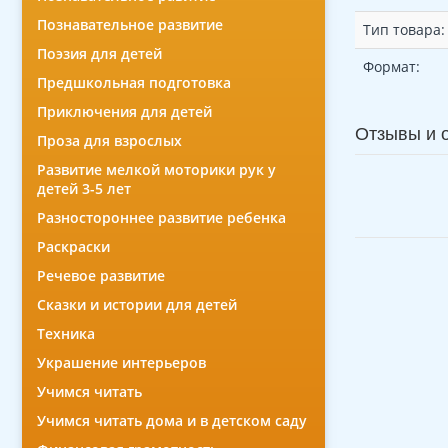
Познавательное развитие
Тип товара:
Поэзия для детей
Формат:
Предшкольная подготовка
Приключения для детей
Отзывы и 
Проза для взрослых
Развитие мелкой моторики рук у
детей 3-5 лет
Разностороннее развитие ребенка
Раскраски
Речевое развитие
Сказки и истории для детей
Техника
Украшение интерьеров
Учимся читать
Учимся читать дома и в детском саду