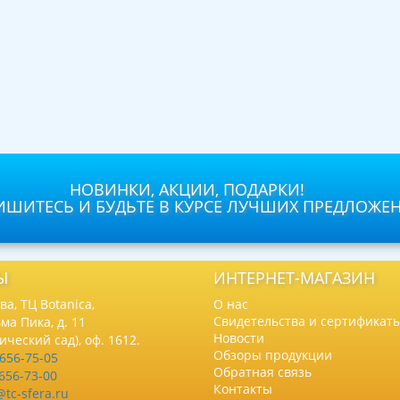
НОВИНКИ, АКЦИИ, ПОДАРКИ!
ШИТЕСЬ И БУДЬТЕ В КУРСЕ ЛУЧШИХ ПРЕДЛОЖЕ
Ы
ИНТЕРНЕТ-МАГАЗИН
а, ТЦ Botanica,
О нас
Свидетельства и сертификат
ма Пика, д. 11
Новости
нический сад), оф. 1612.
Обзоры продукции
 656-75-05
Обратная связь
 656-73-00
Контакты
@tc-sfera.ru