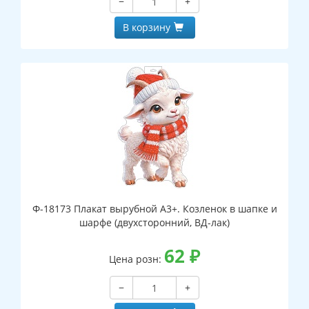
−
+
В корзину
Ф-18173 Плакат вырубной А3+. Козленок в шапке и
шарфе (двухсторонний, ВД-лак)
62
₽
Цена розн:
−
+