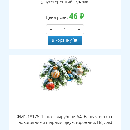
(двухсторонний, ВД-лак)
46
₽
Цена розн:
−
+
В корзину
ФМ1-18176 Плакат вырубной А4. Еловая ветка с
новогодними шарами (двухсторонний, ВД-лак)