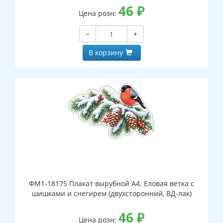
46
₽
Цена розн:
−
+
В корзину
ФМ1-18175 Плакат вырубной А4. Еловая ветка с
шишками и снегирем (двухсторонний, ВД-лак)
46
₽
Цена розн: