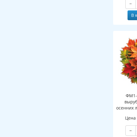
−
В 
ФМ1-
выруб
осенних 
(двухст
Цена
−