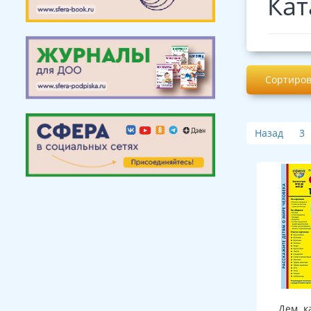
Кат
Сортиров
Назад
3
Дем. к