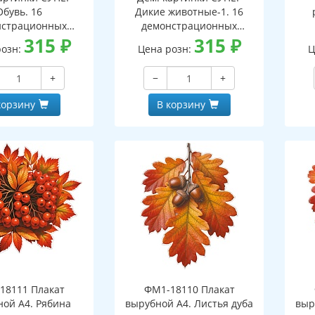
Обувь. 16
Дикие животные-1. 16
нстрационных
демонстрационных
ок с текстом В
315
₽
картинок с текстом В
315
₽
розн:
Цена розн:
Ц
 (173х220 мм)
ПАПКЕ (173х220 мм)
+
−
+
корзину
В корзину
18111 Плакат
ФМ1-18110 Плакат
ной А4. Рябина
вырубной А4. Листья дуба
выр