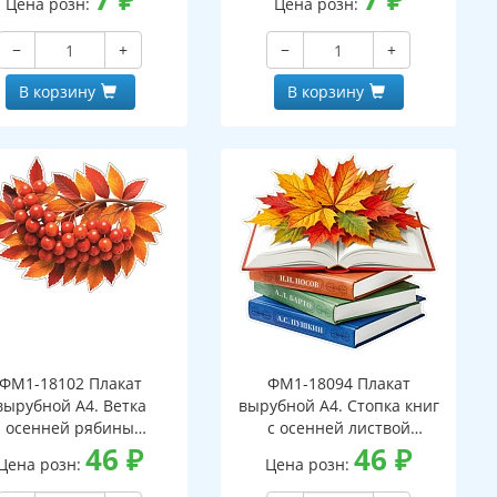
Цена розн:
Цена розн:
−
+
−
+
В корзину
В корзину
ФМ1-18102 Плакат
ФМ1-18094 Плакат
вырубной А4. Ветка
вырубной А4. Стопка книг
осенней рябины
с осенней листвой
вухсторонний, ВД-лак)
46
₽
(двухсторонний, ВД-лак)
46
₽
Цена розн:
Цена розн: