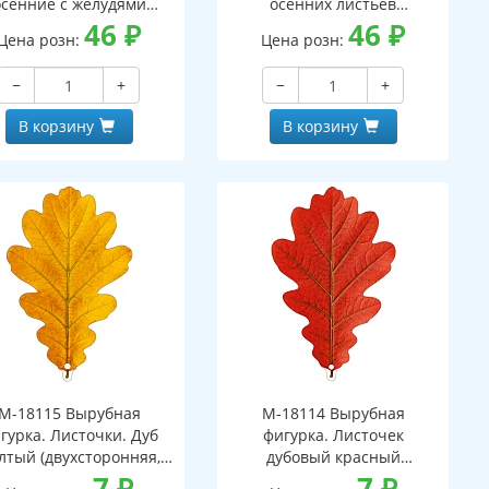
осенние с желудями
осенних листьев
вухсторонний, ВД-лак)
46
₽
(двухсторонний, ВД-лак)
46
₽
Цена розн:
Цена розн:
−
+
−
+
В корзину
В корзину
М-18115 Вырубная
М-18114 Вырубная
гурка. Листочки. Дуб
фигурка. Листочек
лтый (двухсторонняя,
дубовый красный
ВД-лак)
7
₽
(двухсторонняя, ВД-лак)
7
₽