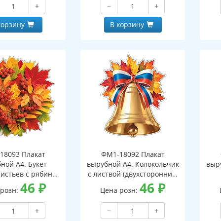
+
−
+
корзину
В корзину
18093 Плакат
ФМ1-18092 Плакат
ной А4. Букет
вырубной А4. Колокольчик
выр
листьев с рябиной
с листвой (двухсторонний,
оронний, ВД-лак)
46
₽
вд-лак)
46
₽
(д
 розн:
Цена розн:
+
−
+