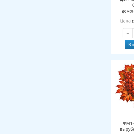
демо
картин
Цена 
ПАПКЕ
−
В 
ФМ1-
выруб