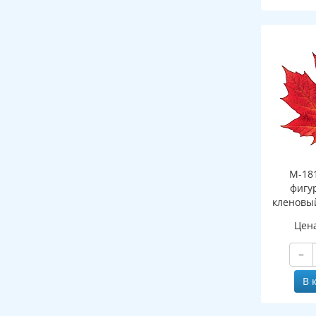
М-18
фигу
кленовы
(двухст
Цен
−
В 