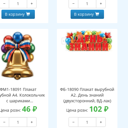
−
+
−
+
В корзину
В корзину
ФМ1-18091 Плакат
ФБ-18090 Плакат вырубной
убной А4. Колокольчик
А2. День знаний
с шариками
(двухсторонний, ВД-лак)
вухсторонний, ВД-лак)
46
₽
102
₽
Цена розн:
Цена розн:
−
+
−
+