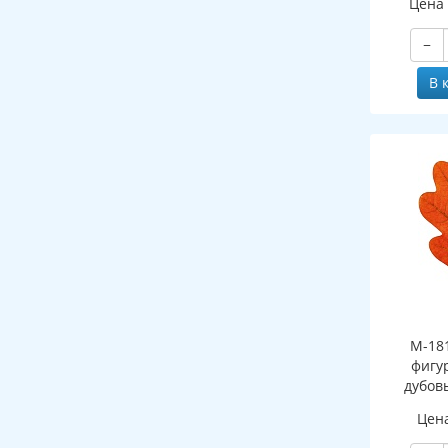
Цена
−
В 
М-18
фигу
дубов
(двухст
Цен