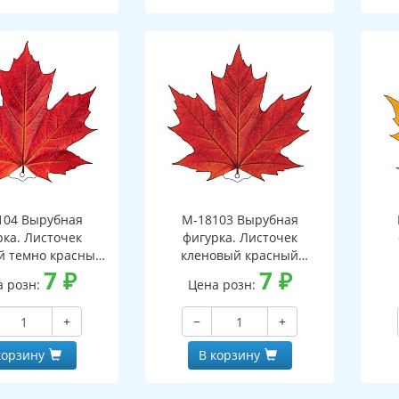
104 Вырубная
М-18103 Вырубная
рка. Листочек
фигурка. Листочек
й темно красный
кленовый красный
оронняя, ВД-лак)
7
₽
(двухсторонняя, ВД-лак)
7
₽
(д
а розн:
Цена розн:
+
−
+
корзину
В корзину