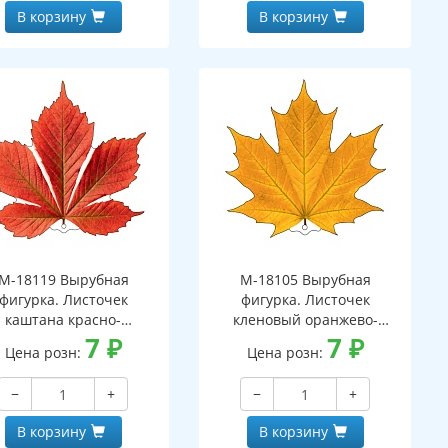
В корзину
В корзину
М-18119 Вырубная
М-18105 Вырубная
фигурка. Листочек
фигурка. Листочек
каштана красно-
кленовый оранжево-
оранжевый
7
₽
желтый (двухсторонняя,
7
₽
Цена розн:
Цена розн:
вухсторонняя, ВД-лак)
ВД-лак)
−
+
−
+
В корзину
В корзину