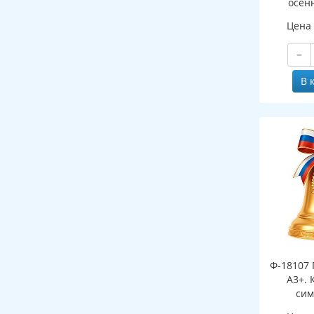
осен
(двухст
Цена
−
В 
Ф-18107 
А3+. 
сим
(двухст