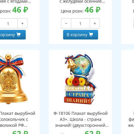
няя с ягодами
с желудями осенние
оронний, ВД-лак)
46
₽
(двухсторонний, ВД-лак)
46
₽
(д
 розн:
Цена розн:
+
−
+
корзину
В корзину
Плакат вырубной
Ф-18106 Плакат вырубной
Колокольчик с
А3+. Школа - страна
фи
воликой РФ
знаний! (двухсторонний,
же
оронний, ВД-лак)
62
₽
ВД-лак)
62
₽