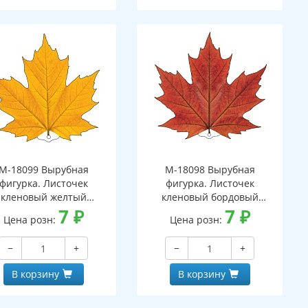
М-18099 Вырубная
М-18098 Вырубная
фигурка. Листочек
фигурка. Листочек
кленовый желтый
кленовый бордовый
вухсторонняя, ВД-лак)
7
₽
(двухсторонняя, ВД-лак)
7
₽
Цена розн:
Цена розн:
−
+
−
+
В корзину
В корзину