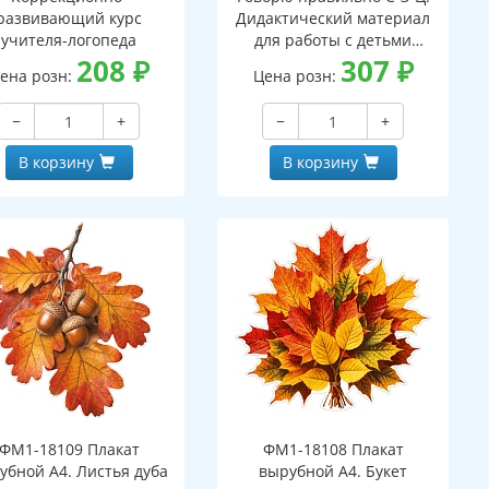
развивающий курс
Дидактический материал
учителя-логопеда
для работы с детьми
208
₽
дошкольного и младшего
307
₽
ена розн:
Цена розн:
школьного возраста - 2-ое
изд.
−
+
−
+
В корзину
В корзину
ФМ1-18109 Плакат
ФМ1-18108 Плакат
убной А4. Листья дуба
вырубной А4. Букет