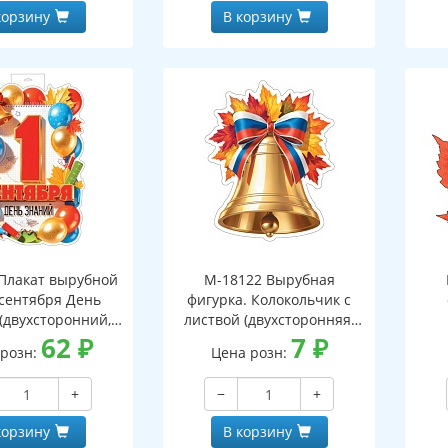
корзину
В корзину
Плакат вырубной
М-18122 Вырубная
 сентября День
фигурка. Колокольчик с
(двухсторонний,
листвой (двухсторонняя,
ВД-лак)
62
₽
ВД-лак)
7
₽
 розн:
Цена розн:
(д
+
−
+
корзину
В корзину