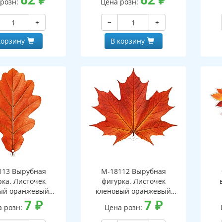
 розн:
Цена розн:
+
−
+
корзину
В корзину
113 Вырубная
М-18112 Вырубная
рка. Листочек
фигурка. Листочек
ый оранжевый
кленовый оранжевый
оронняя, ВД-лак)
7
₽
(двухсторонняя, ВД-лак)
7
₽
(д
а розн:
Цена розн: