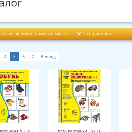
алог
ать по времени: новинки выше
36 На страницу
4
5
6
7
Вперед
артинки СУПЕР
Дем. картинки СУПЕР