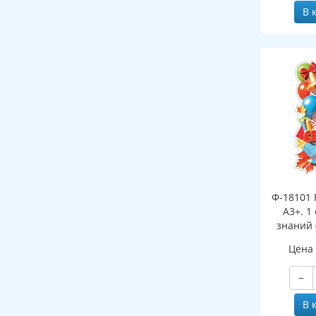
В 
Ф-18101 
А3+. 1
знаний 
Цена
−
В 