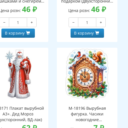
шишками и снегирем
подарком (двухсторонний,
вухсторонний, ВД-лак)
46
₽
ВД-лак)
46
₽
Цена розн:
Цена розн:
−
+
−
+
В корзину
В корзину
8171 Плакат вырубной
М-18196 Вырубная
А3+. Дед Мороз
фигурка. Часики
вухсторонний, ВД-лак)
новогодние
62
₽
(двухсторонняя, ВД-лак)
7
₽