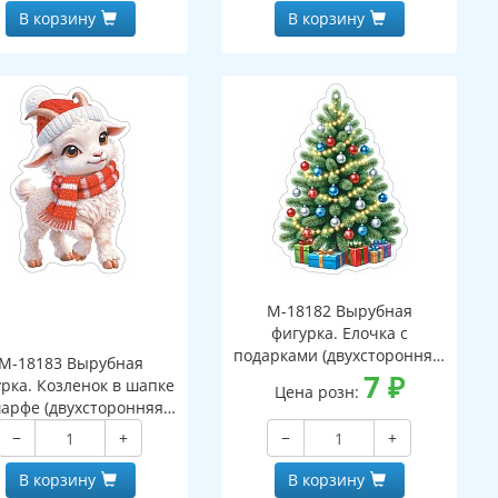
В корзину
В корзину
М-18182 Вырубная
фигурка. Елочка с
подарками (двухсторонняя,
М-18183 Вырубная
ВД-лак)
7
₽
рка. Козленок в шапке
Цена розн:
арфе (двухсторонняя,
ВД-лак)
−
+
−
+
В корзину
В корзину