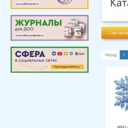
Кат
Сортиров
Назад
1
ФМ1-