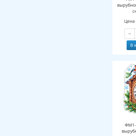
вырубно
с
(двухст
Цена
−
В 
ФМ1-
выруб