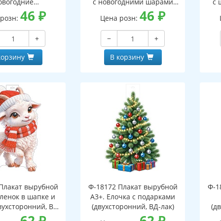
овогодние
с новогодними шарами
с 
оронний, ВД-лак)
46
₽
(двухсторонний, ВД-лак)
46
₽
(д
 розн:
Цена розн:
+
−
+
корзину
В корзину
Плакат вырубной
Ф-18172 Плакат вырубной
Ф-1
зленок в шапке и
А3+. Елочка с подарками
вухсторонний, ВД-
(двухсторонний, ВД-лак)
(д
лак)
62
₽
62
₽