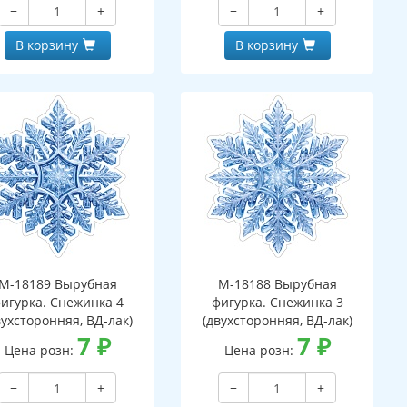
−
+
−
+
В корзину
В корзину
М-18189 Вырубная
М-18188 Вырубная
игурка. Снежинка 4
фигурка. Снежинка 3
вухсторонняя, ВД-лак)
(двухсторонняя, ВД-лак)
7
₽
7
₽
Цена розн:
Цена розн:
−
+
−
+