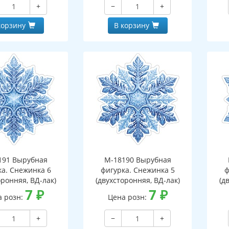
+
−
+
корзину
В корзину
191 Вырубная
М-18190 Вырубная
ка. Снежинка 6
фигурка. Снежинка 5
ф
оронняя, ВД-лак)
(двухсторонняя, ВД-лак)
(д
7
₽
7
₽
а розн:
Цена розн:
+
−
+