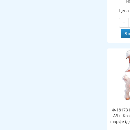
н
(двухст
Цена
−
В 
Ф-18173 
А3+. Ко
шарфе (д