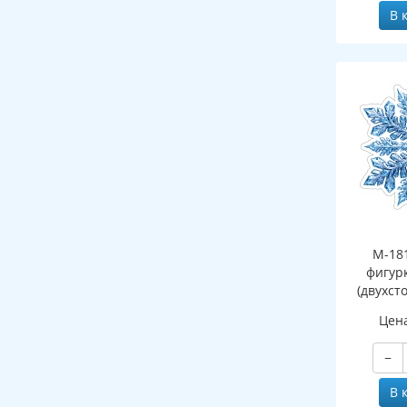
В 
М-18
фигур
(двухст
Цен
−
В 