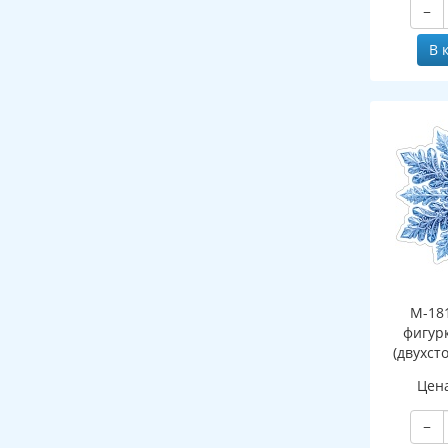
−
В 
М-18
фигур
(двухст
Цен
−