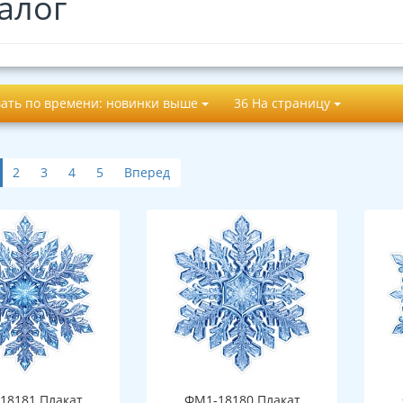
алог
ать по времени: новинки выше
36 На страницу
2
3
4
5
Вперед
18181 Плакат
ФМ1-18180 Плакат