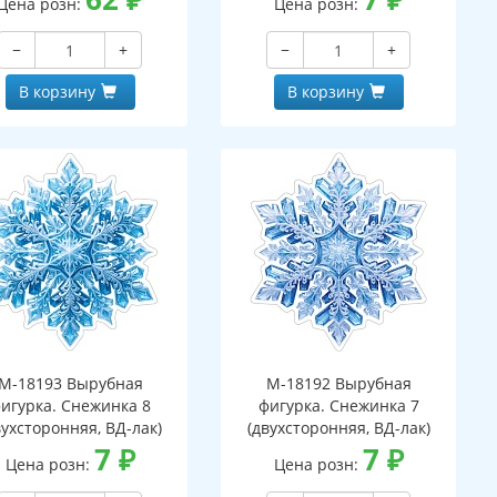
Цена розн:
Цена розн:
−
+
−
+
В корзину
В корзину
М-18193 Вырубная
М-18192 Вырубная
игурка. Снежинка 8
фигурка. Снежинка 7
вухсторонняя, ВД-лак)
(двухсторонняя, ВД-лак)
7
₽
7
₽
Цена розн:
Цена розн: