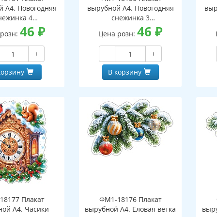
й А4. Новогодняя
вырубной А4. Новогодняя
выр
нежинка 4
снежинка 3
оронний, ВД-лак)
46
₽
(двухсторонний, ВД-лак)
46
₽
(д
 розн:
Цена розн:
+
−
+
корзину
В корзину
18177 Плакат
ФМ1-18176 Плакат
ной А4. Часики
вырубной А4. Еловая ветка
выру