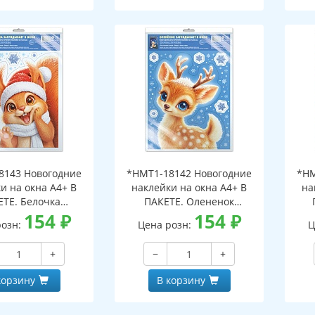
8143 Новогодние
*НМТ1-18142 Новогодние
*НМ
и на окна А4+ В
наклейки на окна А4+ В
на
ЕТЕ. Белочка
ПАКЕТЕ. Олененок
ает в окно (видны
154
₽
заглядывает в окно (видны
154
₽
загл
розн:
Цена розн:
Ц
беих сторон,
с обеих сторон,
горазовые, в
многоразовые, в
+
−
+
альной упаковке,
индивидуальной упаковке,
инд
двесом и клеевым
с европодвесом и клеевым
с е
корзину
В корзину
лапаном)
клапаном)