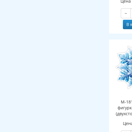
Цена
−
В 
М-18
фигурк
(двухст
Цен