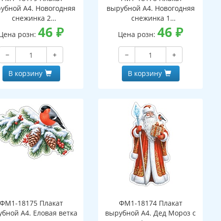
убной А4. Новогодняя
вырубной А4. Новогодняя
снежинка 2
снежинка 1
вухсторонний, ВД-лак)
46
₽
(двухсторонний, ВД-лак)
46
₽
Цена розн:
Цена розн:
−
+
−
+
В корзину
В корзину
ФМ1-18175 Плакат
ФМ1-18174 Плакат
бной А4. Еловая ветка
вырубной А4. Дед Мороз с