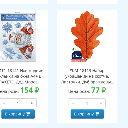
Т1-18141 Новогодние
*КМ-18113 Набор
клейки на окна А4+ В
украшений на скотче.
ПАКЕТЕ. Дед Мороз
Листочки. Дуб оранжевый
ядывает в окно (видны
154
₽
(10 шт. в наборе,
77
₽
ена розн:
Цена розн:
с обеих сторон,
двухсторонняя, ВД-лак)
многоразовые, в
−
+
−
+
ивидуальной упаковке,
вроподвесом и клеевым
В корзину
В корзину
клапаном)