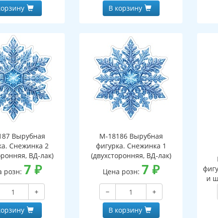
корзину
В корзину
187 Вырубная
М-18186 Вырубная
ка. Снежинка 2
фигурка. Снежинка 1
оронняя, ВД-лак)
(двухсторонняя, ВД-лак)
7
₽
7
₽
фигу
а розн:
Цена розн:
и ш
+
−
+
корзину
В корзину