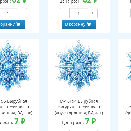
 розн:
Цена розн:
+
−
+
корзину
В корзину
195 Вырубная
М-18194 Вырубная
а. Снежинка 10
фигурка. Снежинка 9
ф
оронняя, ВД-лак)
(двухсторонняя, ВД-лак)
(д
7
₽
7
₽
а розн:
Цена розн: