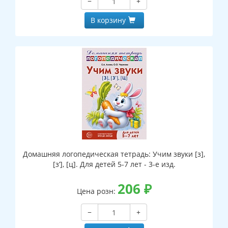
−
+
В корзину
Домашняя логопедическая тетрадь: Учим звуки [з],
[з’], [ц]. Для детей 5-7 лет - 3-е изд.
206
₽
Цена розн:
−
+