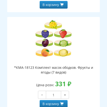
В корзину
*КМА-18123 Комплект масок-ободков. Фрукты и
ягоды (7 видов)
331
₽
Цена розн:
−
+
В корзину