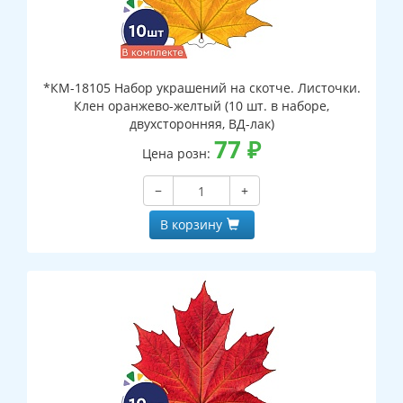
*КМ-18105 Набор украшений на скотче. Листочки.
Клен оранжево-желтый (10 шт. в наборе,
двухсторонняя, ВД-лак)
77
₽
Цена розн:
−
+
В корзину