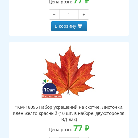
77
₽
Цена розн:
−
+
В корзину
*КМ-18095 Набор украшений на скотче. Листочки.
Клен желто-красный (10 шт. в наборе, двухстороняя,
ВД-лак)
77
₽
Цена розн: