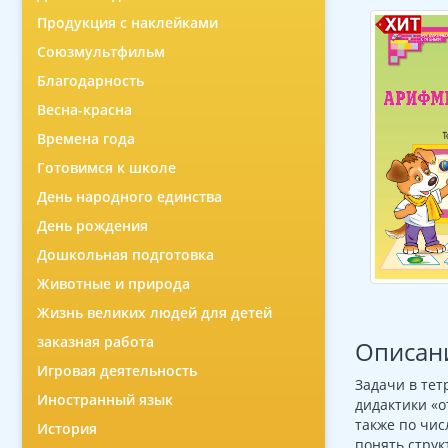
Продукция с наклейками
Союзмультфильм
Благодарность
Весна-красна
Времена года
Готовимся к школе
День народного единства
День рождения
Дошкольная подготовка
Животные и природа
Жизнь великих людей для детей
заказная работа
Описан
Игровая деятельность
Задачи в те
Иностранный язык
дидактики «о
также по чи
История
понять струк