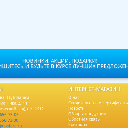
НОВИНКИ, АКЦИИ, ПОДАРКИ!
ШИТЕСЬ И БУДЬТЕ В КУРСЕ ЛУЧШИХ ПРЕДЛОЖЕ
Ы
ИНТЕРНЕТ-МАГАЗИН
а, ТЦ Botanica,
О нас
Свидетельства и сертификат
ма Пика, д. 11
Новости
нический сад), оф. 1612.
Обзоры продукции
 656-75-05
Обратная связь
 656-73-00
Контакты
@tc-sfera.ru