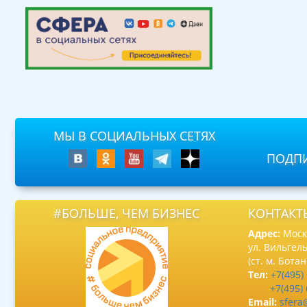
МЫ В СОЦИАЛЬНЫХ СЕТЯХ
ПОДПИ
#БОЛЬШЕ, ЧЕМ БИЗНЕС
КОНТАКТ
Адрес:
Москв
ул. Вильгель
(ст. м. Бота
Тел:
+7(495)
+7(495)
Email:
sfera