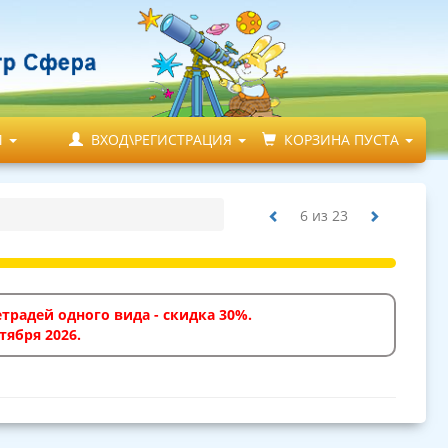
М
ВХОД\РЕГИСТРАЦИЯ
КОРЗИНА ПУСТА
6
из
23
традей одного вида - скидка 30%.
тября 2026.