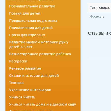
Познавательное развитие
Тип товара:
Поэзия для детей
Формат:
Предшкольная подготовка
Приключения для детей
Отзывы и 
Проза для взрослых
Развитие мелкой моторики рук у
детей 3-5 лет
Разностороннее развитие ребенка
Раскраски
Речевое развитие
Сказки и истории для детей
Техника
Украшение интерьеров
Учимся читать
Учимся читать дома и в детском саду