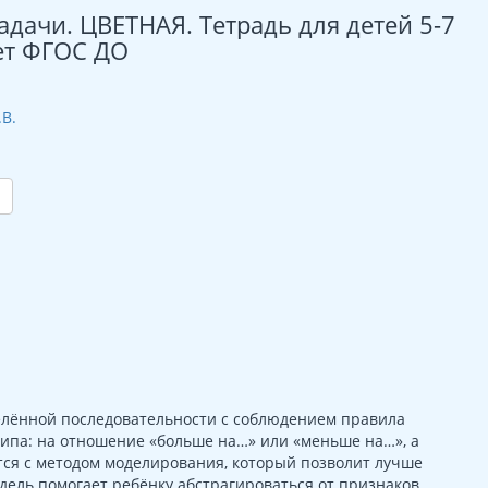
дачи. ЦВЕТНАЯ. Тетрадь для детей 5-7
ует ФГОС ДО
.В.
елённой последовательности с соблюдением правила
 типа: на отношение «больше на…» или «меньше на…», а
ся с методом моделирования, который позволит лучше
дель помогает ребёнку абстрагироваться от признаков