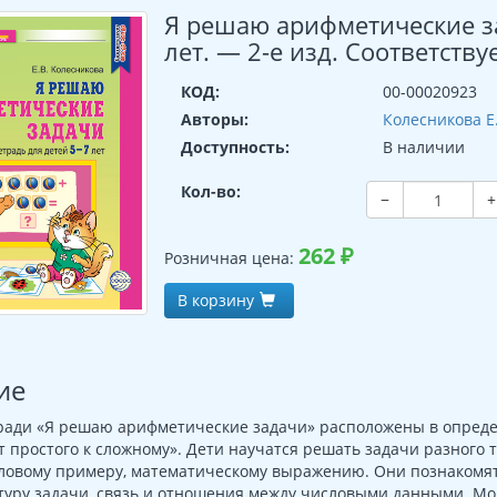
Я решаю арифметические за
лет. — 2-е изд. Соответств
КОД:
00-00020923
Авторы:
Колесникова Е
Доступность:
В наличии
Кол-во:
−
+
262
₽
Розничная цена:
В корзину
ие
тради «Я решаю арифметические задачи» расположены в опред
т простого к сложному». Дети научатся решать задачи разного
словому примеру, математическому выражению. Они познакомят
туру задачи, связь и отношения между числовыми данными. Мо