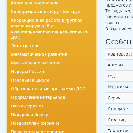
Книги для подростков
предметов и 
Тетрадь вход
Конструирование и ручной труд
взрослого с 
Коррекционная работа в группах
задач».
компенсирующей и
В издании уч
комбинированной направленности
ДОО
Особен
Лето красное
Код товара:
Математическое развитие
Музыкальное развитие
Авторы:
Народы России
Год:
Начальная школа
Издательств
Образовательные программы ДОО
Оформление интерьеров
Серия:
Пасха (серия о)
Стандарт:
Подарок ребенку
Страниц:
Поздравляем (серия о)
Тематика:
Познавательное равитие