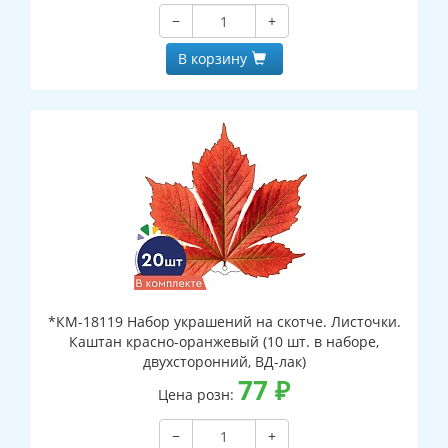
−
+
В корзину
*КМ-18119 Набор украшений на скотче. Листочки.
Каштан красно-оранжевый (10 шт. в наборе,
двухсторонний, ВД-лак)
77
₽
Цена розн:
−
+