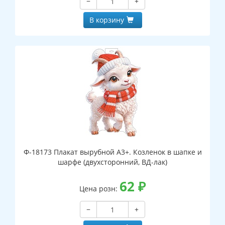
−
+
В корзину
Ф-18173 Плакат вырубной А3+. Козленок в шапке и
шарфе (двухсторонний, ВД-лак)
62
₽
Цена розн:
−
+