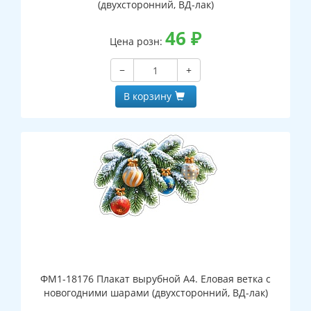
(двухсторонний, ВД-лак)
46
₽
Цена розн:
−
+
В корзину
ФМ1-18176 Плакат вырубной А4. Еловая ветка с
новогодними шарами (двухсторонний, ВД-лак)