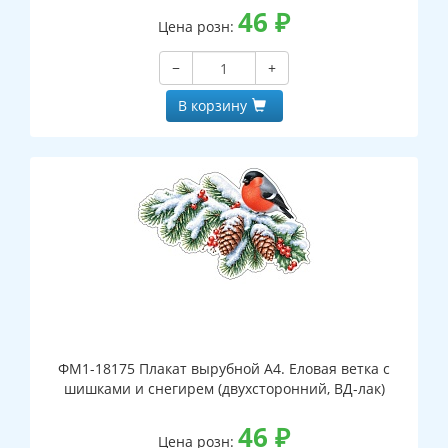
46
₽
Цена розн:
−
+
В корзину
ФМ1-18175 Плакат вырубной А4. Еловая ветка с
шишками и снегирем (двухсторонний, ВД-лак)
46
₽
Цена розн: