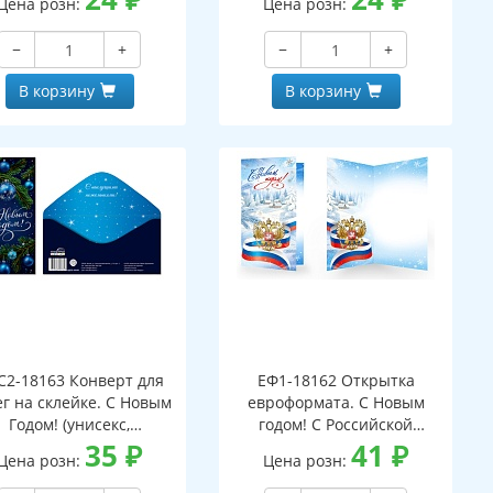
Цена розн:
Цена розн:
−
+
−
+
В корзину
В корзину
С2-18163 Конверт для
ЕФ1-18162 Открытка
г на склейке. С Новым
евроформата. С Новым
Годом! (унисекс,
годом! С Российской
серебряная фольга)
35
₽
символикой. Без текста
41
₽
Цена розн:
Цена розн:
(серебряная фольга)