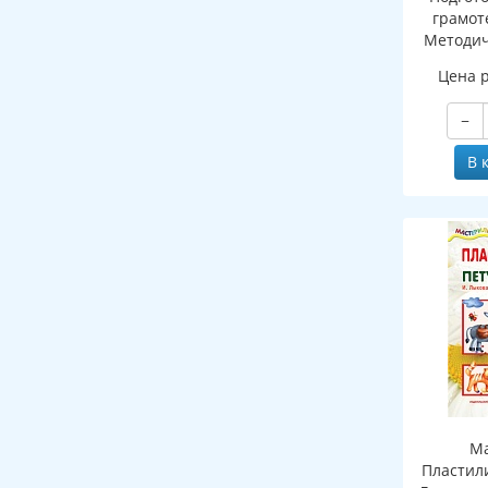
грамоте
Методич
рабочей 
Цена 
зву
−
В 
Ма
Пластил