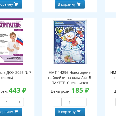
корзину
В корзину
ель ДОУ 2026 № 7
НМТ-14296 Новогодние
НМ
(июль)
найлейки на окна А4+ В
н
ПАКЕТЕ. Снеговичок
443
₽
(серебряная
185
₽
розн:
Цена розн:
Ц
металлизация,
многоразовые)
+
−
+
корзину
В корзину