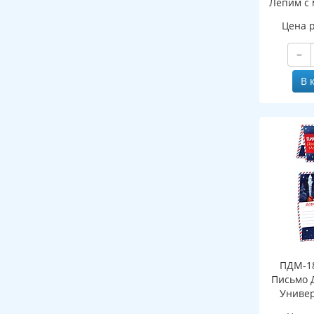
Лепим с 
Цена 
−
В 
ПДМ-18
Письмо 
Универ