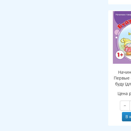
Начин
Первые 
буду (д
Цена 
−
В 