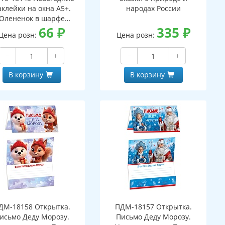
аклейки на окна А5+.
народах России
Олененок в шарфе
ухсторонние, видны с
66
₽
335
₽
Цена розн:
Цена розн:
обеих сторон,
многоразовые)
−
+
−
+
В корзину
В корзину
ДМ-18158 Открытка.
ПДМ-18157 Открытка.
исьмо Деду Морозу.
Письмо Деду Морозу.