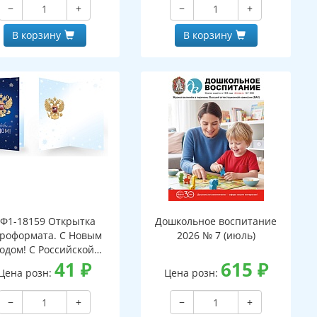
−
+
−
+
В корзину
В корзину
Ф1-18159 Открытка
Дошкольное воспитание
роформата. С Новым
2026 № 7 (июль)
годом! С Российской
мволикой. Без текста
41
₽
615
₽
Цена розн:
Цена розн:
серебряная фольга)
−
+
−
+