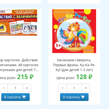
ор карточек. Действия
Начинаем говорить.
личинами. 48 карточек
Первые фразы. Ку-Ка-Ре-
исунками для детей 7-
Ку! (для детей 1-3 лет)
лет. 24 уравнения с
215
₽
128
₽
ена розн:
Цена розн:
аданиями на обороте
−
+
−
+
В корзину
В корзину