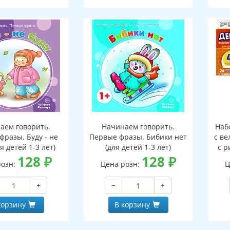
аем говорить.
Начинаем говорить.
Наб
фразы. Буду - не
Первые фразы. Бибики нет
с ве
ля детей 1-3 лет)
(для детей 1-3 лет)
с р
128
₽
128
₽
9
розн:
Цена розн:
Ц
з
+
−
+
корзину
В корзину