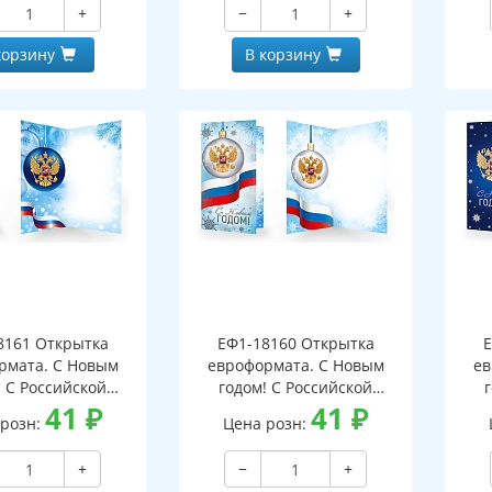
+
−
+
корзину
В корзину
8161 Открытка
ЕФ1-18160 Открытка
Е
рмата. С Новым
евроформата. С Новым
ев
! С Российской
годом! С Российской
кой. Без текста
41
₽
символикой. Без текста
41
₽
си
 розн:
Цена розн:
бряная фольга)
(серебряная фольга)
(
+
−
+