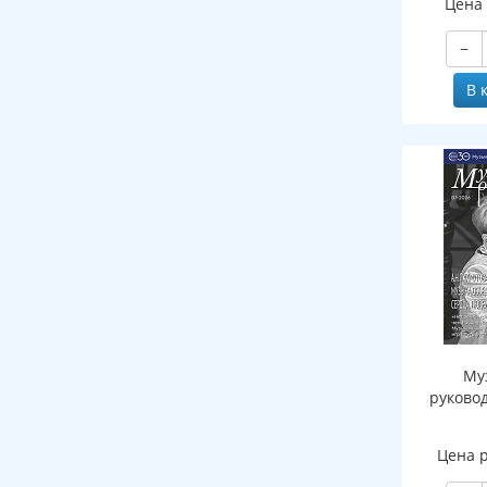
Цена
−
В 
Му
руково
Цена 