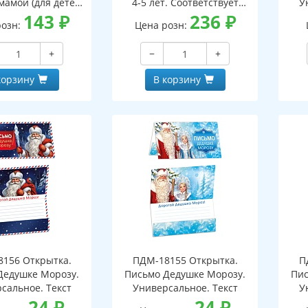
мамой (для детей
4-5 лет. Соответствует
У
5-7 лет)
143
₽
ФГОС ДО - 3-е изд испр.
236
₽
розн:
Цена розн:
+
−
+
корзину
В корзину
156 Открытка.
ПДМ-18155 Открытка.
П
Дедушке Морозу.
Письмо Дедушке Морозу.
Пис
сальное. Текст
Универсальное. Текст
У
24
₽
24
₽