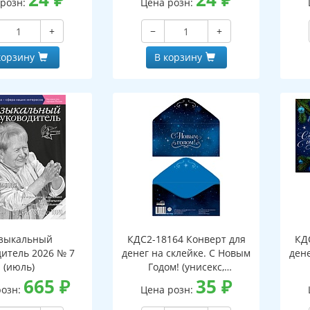
 розн:
Цена розн:
+
−
+
корзину
В корзину
зыкальный
КДС2-18164 Конверт для
КД
дитель 2026 № 7
денег на склейке. С Новым
дене
(июль)
Годом! (унисекс,
665
₽
серебряная фольга)
35
₽
розн:
Цена розн: