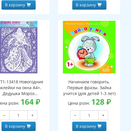
В корзину
В корзину
Т1-13418 Новогодние
Начинаем говорить.
аклейки на окна А4+.
Первые фразы. Зайка
Дедушка Мороз
учится (для детей 1-3 лет)
(пластизоль,
164
₽
128
₽
ена розн:
Цена розн:
многоразовые)
−
+
−
+
В корзину
В корзину