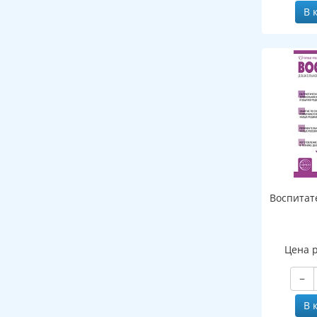
В 
Воспитат
Цена 
−
В 