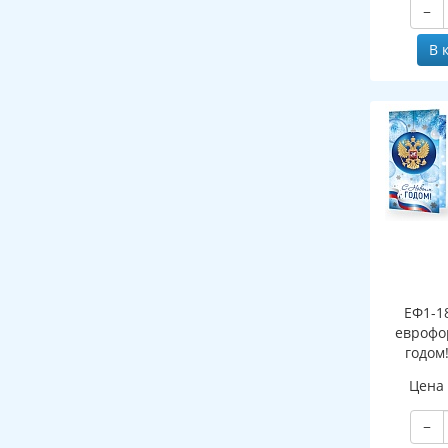
−
В 
ЕФ1-1
еврофо
годом
символи
Цена
(сере
−