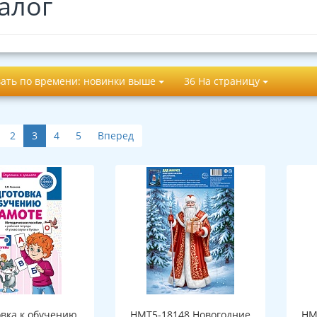
алог
ать по времени: новинки выше
36 На страницу
2
3
4
5
Вперед
овка к обучению
НМТ5-18148 Новогодние
НМ