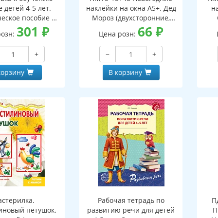
 детей 4-5 лет.
наклейки на окна А5+. Дед
н
еское пособие к
Мороз (двухсторонние,
тетради "Я узнаю
301
₽
видны с обеих сторон,
66
₽
(дв
розн:
Цена розн:
ки и буквы"
многоразовые)
+
−
+
корзину
В корзину
стерилка.
Рабочая тетрадь по
П
иновый петушок.
развитию речи для детей
П