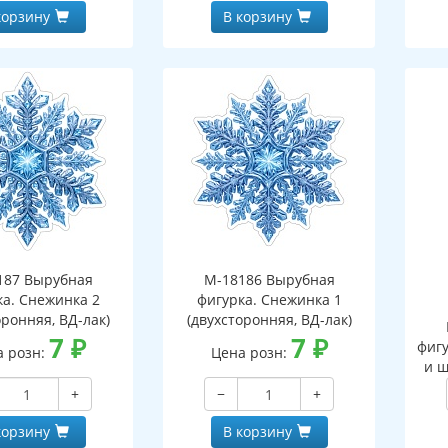
корзину
В корзину
187 Вырубная
М-18186 Вырубная
ка. Снежинка 2
фигурка. Снежинка 1
оронняя, ВД-лак)
(двухсторонняя, ВД-лак)
7
₽
7
₽
фигу
а розн:
Цена розн:
и ш
+
−
+
корзину
В корзину