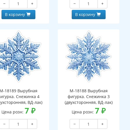
−
+
−
+
В корзину
В корзину
М-18189 Вырубная
М-18188 Вырубная
игурка. Снежинка 4
фигурка. Снежинка 3
вухсторонняя, ВД-лак)
(двухсторонняя, ВД-лак)
7
₽
7
₽
Цена розн:
Цена розн:
−
+
−
+