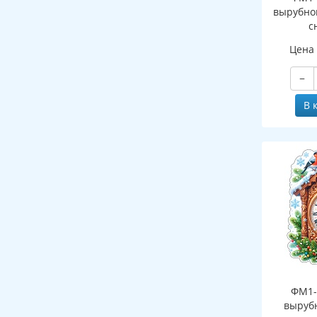
вырубно
с
(двухст
Цена
−
В 
ФМ1-
выруб