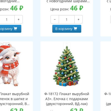
овогодние
с новогодними шарами
с 
оронний, ВД-лак)
46
₽
(двухсторонний, ВД-лак)
46
₽
(д
 розн:
Цена розн:
+
−
+
корзину
В корзину
Плакат вырубной
Ф-18172 Плакат вырубной
Ф-1
зленок в шапке и
А3+. Елочка с подарками
вухсторонний, ВД-
(двухсторонний, ВД-лак)
(д
лак)
62
₽
62
₽