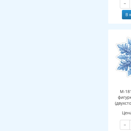
−
В 
М-18
фигур
(двухст
Цен
−