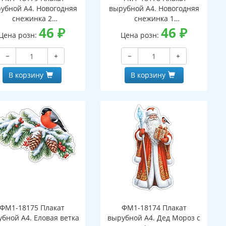
убной А4. Новогодняя
вырубной А4. Новогодняя
снежинка 2
снежинка 1
вухсторонний, ВД-лак)
46
₽
(двухсторонний, ВД-лак)
46
₽
Цена розн:
Цена розн:
−
+
−
+
В корзину
В корзину
ФМ1-18175 Плакат
ФМ1-18174 Плакат
бной А4. Еловая ветка
вырубной А4. Дед Мороз с