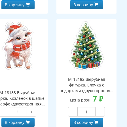
В корзину
В корзину
М-18182 Вырубная
фигурка. Елочка с
подарками (двухсторонняя,
М-18183 Вырубная
ВД-лак)
7
₽
рка. Козленок в шапке
Цена розн:
арфе (двухсторонняя,
ВД-лак)
−
+
−
+
В корзину
В корзину