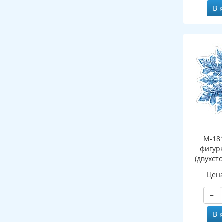
В 
М-18
фигур
(двухст
Цен
−
В 