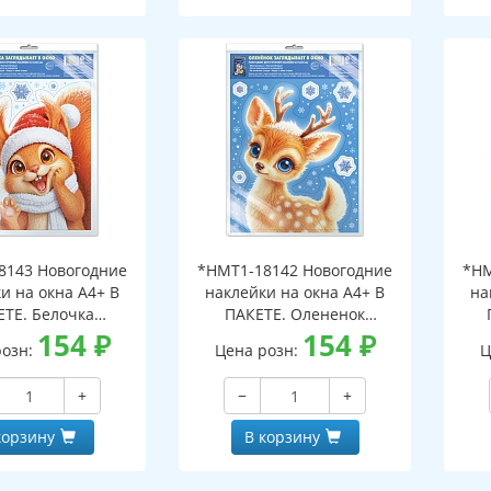
8143 Новогодние
*НМТ1-18142 Новогодние
*НМ
и на окна А4+ В
наклейки на окна А4+ В
на
ЕТЕ. Белочка
ПАКЕТЕ. Олененок
ает в окно (видны
154
₽
заглядывает в окно (видны
154
₽
загл
розн:
Цена розн:
Ц
беих сторон,
с обеих сторон,
горазовые, в
многоразовые, в
+
−
+
альной упаковке,
индивидуальной упаковке,
инд
двесом и клеевым
с европодвесом и клеевым
с е
корзину
В корзину
лапаном)
клапаном)