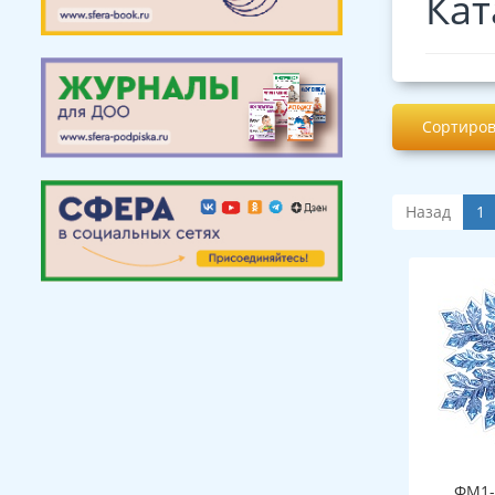
Кат
Сортиров
Назад
1
ФМ1-