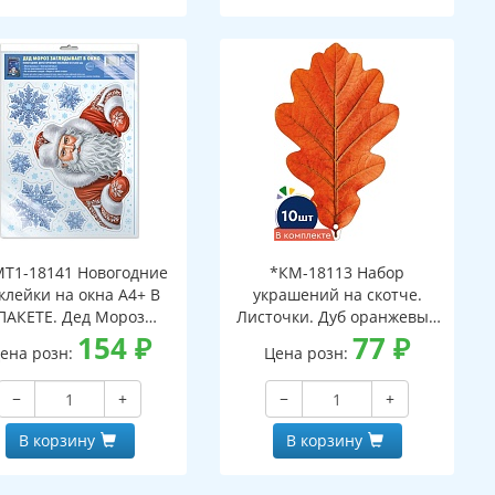
Т1-18141 Новогодние
*КМ-18113 Набор
клейки на окна А4+ В
украшений на скотче.
ПАКЕТЕ. Дед Мороз
Листочки. Дуб оранжевый
ядывает в окно (видны
154
₽
(10 шт. в наборе,
77
₽
ена розн:
Цена розн:
с обеих сторон,
двухсторонняя, ВД-лак)
многоразовые, в
−
+
−
+
ивидуальной упаковке,
вроподвесом и клеевым
В корзину
В корзину
клапаном)