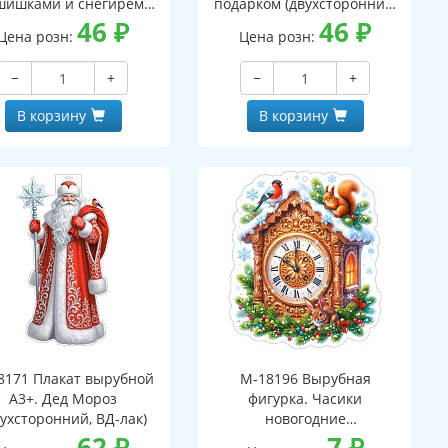
шишками и снегирем
подарком (двухсторонний,
вухсторонний, ВД-лак)
46
₽
ВД-лак)
46
₽
Цена розн:
Цена розн:
−
+
−
+
В корзину
В корзину
8171 Плакат вырубной
М-18196 Вырубная
А3+. Дед Мороз
фигурка. Часики
вухсторонний, ВД-лак)
новогодние
62
₽
(двухсторонняя, ВД-лак)
7
₽