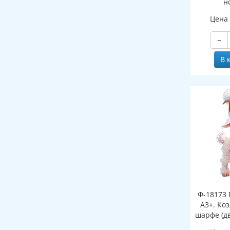
н
(двухст
Цена
−
В 
Ф-18173 
А3+. Ко
шарфе (д