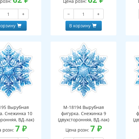
 розн:
Цена розн:
+
−
+
корзину
В корзину
195 Вырубная
М-18194 Вырубная
а. Снежинка 10
фигурка. Снежинка 9
ф
оронняя, ВД-лак)
(двухсторонняя, ВД-лак)
(д
7
₽
7
₽
а розн:
Цена розн: