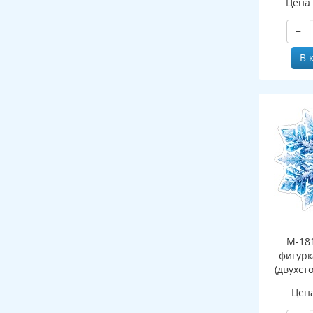
Цена
−
В 
М-18
фигурк
(двухст
Цен