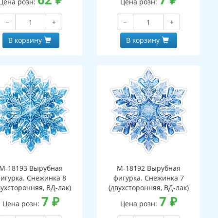
Цена розн:
Цена розн:
−
+
−
+
В корзину
В корзину
М-18193 Вырубная
М-18192 Вырубная
игурка. Снежинка 8
фигурка. Снежинка 7
вухсторонняя, ВД-лак)
(двухсторонняя, ВД-лак)
7
₽
7
₽
Цена розн:
Цена розн: