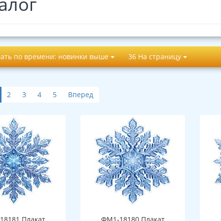
алог
ать по времени: новинки выше
36 На страницу
2
3
4
5
Вперед
18181 Плакат
ФМ1-18180 Плакат