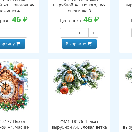
й А4. Новогодняя
вырубной А4. Новогодняя
выр
нежинка 4
снежинка 3
оронний, ВД-лак)
46
₽
(двухсторонний, ВД-лак)
46
₽
(д
 розн:
Цена розн:
+
−
+
корзину
В корзину
18177 Плакат
ФМ1-18176 Плакат
ной А4. Часики
вырубной А4. Еловая ветка
выру