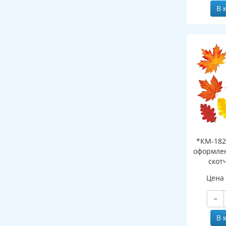
В 
*КМ-182
оформлен
скот
листоч
Цена
−
В 