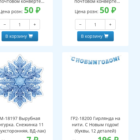
почтовом конверте
почтовом конверте
верт, письмо с текстом
50
₽
(конверт, письмо с текстом
50
₽
Цена розн:
Цена розн:
аскраской на обороте,
и раскраской на обороте,
вырубная фигурка)
вырубная фигурка)
−
+
−
+
В корзину
В корзину
М-18197 Вырубная
ГР2-18200 Гирлянда на
игурка. Снежинка 11
нити. С Новым годом!
вухсторонняя, ВД-лак)
(буквы, 12 деталей)
7
₽
196
₽