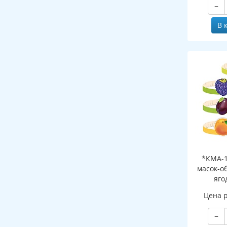
−
В 
*КМА-1
масок-о
яго
Цена 
−