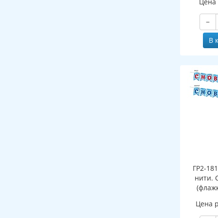
Цена
и раскра
выру
−
В 
ГР2-18
нити. 
(флажк
Цена 