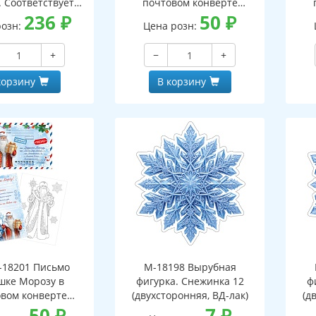
. Соответствует
почтовом конверте
- 3-е изд. испр.
236
₽
(конверт, письмо с текстом
50
₽
(кон
розн:
Цена розн:
и раскраской на обороте,
и р
вырубная фигурка)
+
−
+
корзину
В корзину
18201 Письмо
М-18198 Вырубная
шке Морозу в
фигурка. Снежинка 12
ф
вом конверте
(двухсторонняя, ВД-лак)
(д
 письмо с текстом
50
₽
7
₽