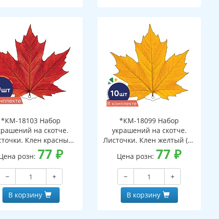
*КМ-18103 Набор
*КМ-18099 Набор
крашений на скотче.
украшений на скотче.
сточки. Клен красный
Листочки. Клен желтый (10
(10 шт. в наборе,
77
₽
шт. в наборе,
77
₽
Цена розн:
Цена розн:
ухсторонняя, ВД-лак)
двухсторонняя, ВД-лак)
−
+
−
+
В корзину
В корзину