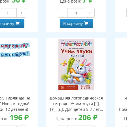
 розн:
Цена розн:
ской на обороте,
бная фигурка)
+
−
+
корзину
В корзину
199 Гирлянда на
Домашняя логопедическая
Я
С Новым годом!
тетрадь: Учим звуки [з],
и, 12 деталей)
[з’], [ц]. Для детей 5-7 лет -
Поз
196
₽
3-е изд.
206
₽
розн:
Цена розн:
Ц