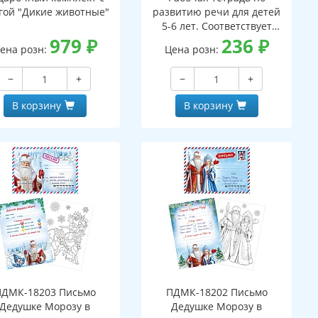
гой "Дикие животные"
развитию речи для детей
5-6 лет. Соответствует
979
₽
ФГОС ДО - 3-е изд. испр.
236
₽
ена розн:
Цена розн:
−
+
−
+
В корзину
В корзину
ПДМК-18203 Письмо
ПДМК-18202 Письмо
Дедушке Морозу в
Дедушке Морозу в