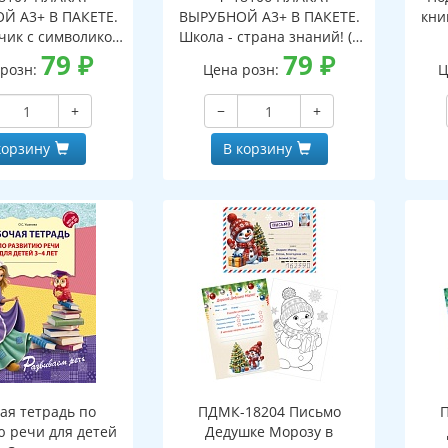
Й А3+ В ПАКЕТЕ.
ВЫРУБНОЙ А3+ В ПАКЕТЕ.
кни
чик с символикой
Школа - страна знаний! (в
индивидуальной
79
₽
индивидуальной упаковке,
79
₽
 розн:
Цена розн:
Ц
, с европодвесом
с европодвесом и клеевым
евым клапаном,
клапаном, двухсторонний,
+
−
+
ронний, ВД-лак)
ВД-лак)
корзину
В корзину
ая тетрадь по
ПДМК-18204 Письмо
ю речи для детей
Дедушке Морозу в