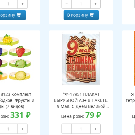
+
−
+
корзину
В корзину
8123 Комплект
*Ф-17951 ПЛАКАТ
Я
бодков. Фрукты и
ВЫРУБНОЙ А3+ В ПАКЕТЕ.
тетр
ды (7 видов)
9 Мая. С Днем Великой
331
₽
Победы! (двухсторонний,
79
₽
розн:
Цена розн:
Ц
ВД-лак, в индивидуальной
упаковке, с европодвесом
+
−
+
и клеевым клапаном)