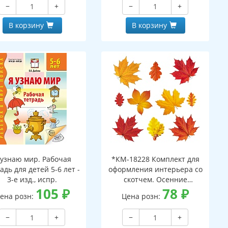
−
+
−
+
В корзину
В корзину
 узнаю мир. Рабочая
*КМ-18228 Комплект для
адь для детей 5-6 лет -
оформления интерьера со
3-е изд., испр.
скотчем. Осенние
105
₽
листочки-2 (10 видов)
78
₽
ена розн:
Цена розн:
−
+
−
+