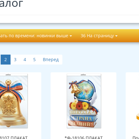
алог
ать по времени: новинки выше
36 На страницу
2
3
4
5
Вперед
8107 ПЛАКАТ
*Ф-18106 ПЛАКАТ
По