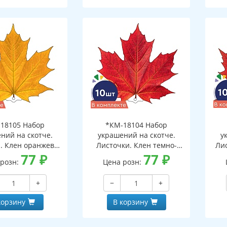
18105 Набор
*КМ-18104 Набор
ний на скотче.
украшений на скотче.
у
. Клен оранжево-
Листочки. Клен темно-
Ли
10 шт. в наборе,
77
₽
красный (10 шт. в наборе,
77
₽
 розн:
Цена розн:
ронняя, ВД-лак)
двухсторонняя, ВД-лак)
дв
+
−
+
корзину
В корзину