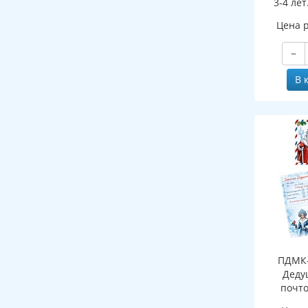
3-4 лет
ФГОС ДО 
Цена 
−
В 
ПДМК-
Деду
почто
(конверт,