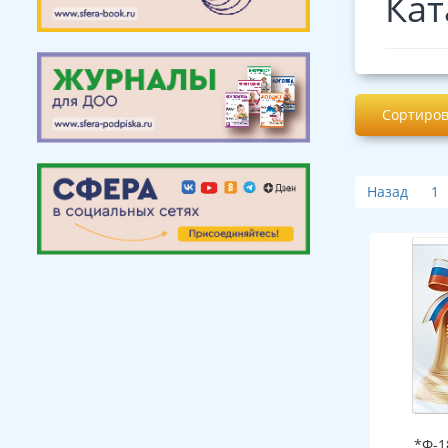
Кат
Сортиров
Назад
1
*Ф-1