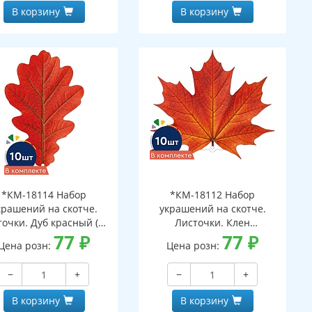
В корзину
В корзину
*КМ-18114 Набор
*КМ-18112 Набор
крашений на скотче.
украшений на скотче.
очки. Дуб красный (10
Листочки. Клен
шт. в наборе,
77
₽
оранжевый (10 шт. в
77
₽
Цена розн:
Цена розн:
ухсторонняя, ВД-лак)
наборе, двухсторонняя, ВД-
лак)
−
+
−
+
В корзину
В корзину