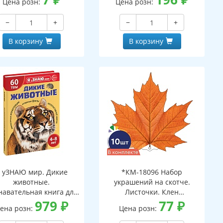
Цена розн:
Цена розн:
−
+
−
+
В корзину
В корзину
 уЗНАЮ мир. Дикие
*КМ-18096 Набор
животные.
украшений на скотче.
навательная книга для
Листочки. Клен
детей 4-8 лет
979
₽
оранжевый (10 шт. в
77
₽
ена розн:
Цена розн:
наборе, двухсторонний,
ВД-лак)