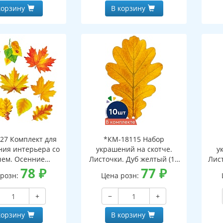
корзину
В корзину
27 Комплект для
*КМ-18115 Набор
ия интерьера со
украшений на скотче.
у
чем. Осенние
Листочки. Дуб желтый (10
Лист
ки-1 (10 видов)
78
₽
шт. в наборе,
77
₽
 розн:
Цена розн:
двухсторонняя, ВД-лак)
дв
+
−
+
корзину
В корзину