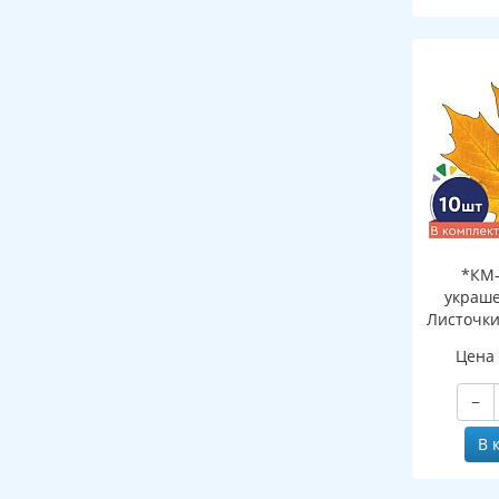
*КМ-
украше
Листочки
желтый (
Цена
двухсто
−
В 