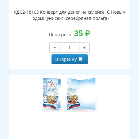
КДС2-18163 Конверт для денег на склейке. С Новым
Годом! (унисекс, серебряная фольга)
35
₽
Цена розн:
−
+
В корзину