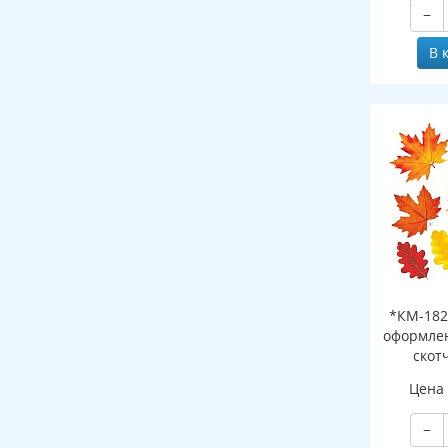
−
В 
*КМ-182
оформлен
скот
листоч
Цена
−