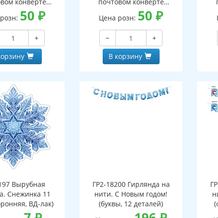
вом конверте
почтовом конверте
 письмо с текстом
50
₽
(конверт, письмо с текстом
50
₽
(кон
 розн:
Цена розн:
ской на обороте,
и раскраской на обороте,
и р
бная фигурка)
вырубная фигурка)
+
−
+
корзину
В корзину
197 Вырубная
ГР2-18200 Гирлянда на
ГР
а. Снежинка 11
нити. С Новым годом!
н
оронняя, ВД-лак)
(буквы, 12 деталей)
(
7
₽
196
₽