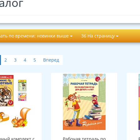
алог
ать по времени: новинки выше
36 На страницу
2
3
4
5
Вперед
ный комплект с
Рабочая тетрадь по