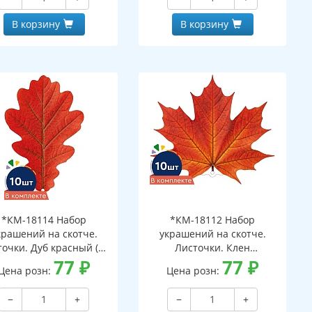
В корзину
В корзину
*КМ-18114 Набор
*КМ-18112 Набор
крашений на скотче.
украшений на скотче.
очки. Дуб красный (10
Листочки. Клен
шт. в наборе,
77
₽
оранжевый (10 шт. в
77
₽
Цена розн:
Цена розн:
ухсторонняя, ВД-лак)
наборе, двухсторонняя, ВД-
лак)
−
+
−
+