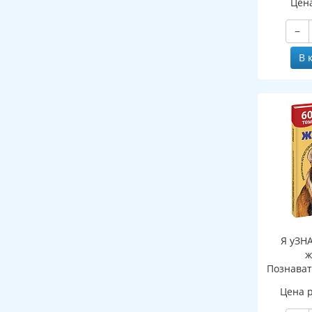
Цен
−
В 
Я уЗН
ж
Познават
де
Цена 