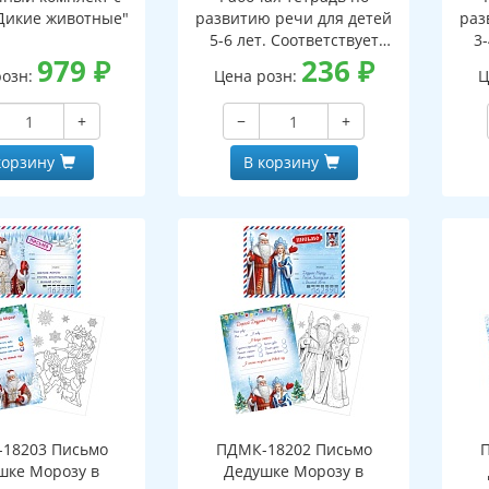
Дикие животные"
развитию речи для детей
раз
5-6 лет. Соответствует
3-
979
₽
ФГОС ДО - 3-е изд. испр.
236
₽
ФГО
розн:
Цена розн:
Ц
+
−
+
корзину
В корзину
18203 Письмо
ПДМК-18202 Письмо
шке Морозу в
Дедушке Морозу в