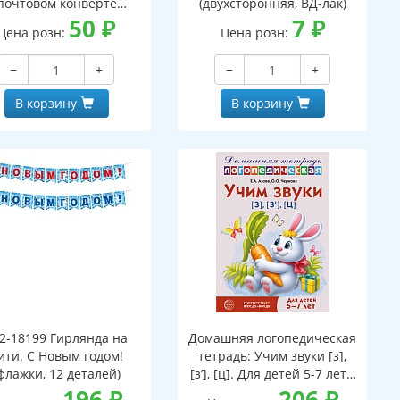
почтовом конверте
(двухсторонняя, ВД-лак)
верт, письмо с текстом
50
₽
7
₽
Цена розн:
Цена розн:
аскраской на обороте,
вырубная фигурка)
−
+
−
+
В корзину
В корзину
2-18199 Гирлянда на
Домашняя логопедическая
ити. С Новым годом!
тетрадь: Учим звуки [з],
флажки, 12 деталей)
[з’], [ц]. Для детей 5-7 лет -
196
₽
3-е изд.
206
₽