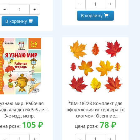
−
+
−
+
В корзину
В корзину
 узнаю мир. Рабочая
*КМ-18228 Комплект для
адь для детей 5-6 лет -
оформления интерьера со
3-е изд., испр.
скотчем. Осенние
105
₽
листочки-2 (10 видов)
78
₽
ена розн:
Цена розн:
−
+
−
+