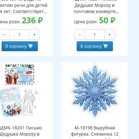
витию речи для детей
Дедушке Морозу в
4 лет. Соответствует
почтовом конверте
С ДО - 3-е изд. испр.
236
₽
(конверт, письмо с текстом
50
₽
ена розн:
Цена розн:
и раскраской на обороте,
вырубная фигурка)
−
+
−
+
В корзину
В корзину
ПДМК-18201 Письмо
М-18198 Вырубная
Дедушке Морозу в
фигурка. Снежинка 12