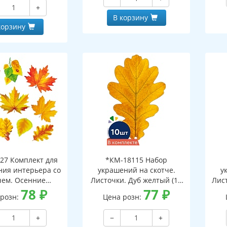
и клеевым клапаном)
+
В корзину
корзину
27 Комплект для
*КМ-18115 Набор
ия интерьера со
украшений на скотче.
у
чем. Осенние
Листочки. Дуб желтый (10
Лист
ки-1 (10 видов)
78
₽
шт. в наборе,
77
₽
 розн:
Цена розн:
двухсторонняя, ВД-лак)
дв
+
−
+