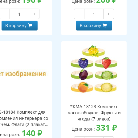
ена розн:
Цена розн:
−
+
−
+
В корзину
В корзину
*КМА-18123 Комплект
Б-18184 Комплект для
масок-ободков. Фрукты и
рмления интерьера со
ягоды (7 видов)
тчем. Флаги (2 плаката
331
₽
Цена розн:
А3)
140
₽
ена розн: