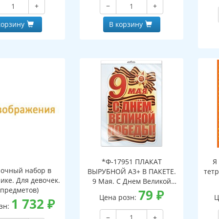
+
−
+
корзину
В корзину
*Ф-17951 ПЛАКАТ
Я
очный набор в
ВЫРУБНОЙ А3+ В ПАКЕТЕ.
тетр
ике. Для девочек.
9 Мая. С Днем Великой
 предметов)
Победы! (двухсторонний,
79
₽
Цена розн:
Ц
1 732
₽
ВД-лак, в индивидуальной
зн:
упаковке, с европодвесом
−
+