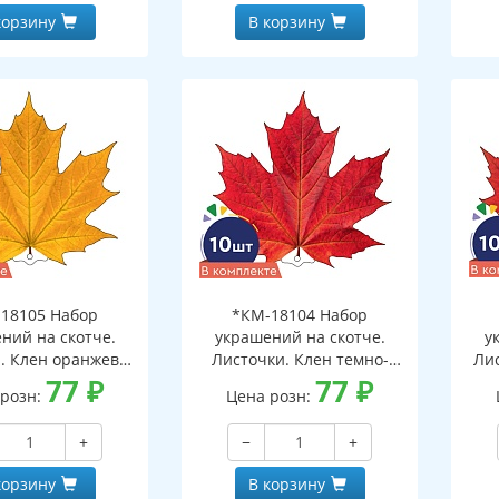
корзину
В корзину
18105 Набор
*КМ-18104 Набор
ний на скотче.
украшений на скотче.
у
. Клен оранжево-
Листочки. Клен темно-
Ли
10 шт. в наборе,
77
₽
красный (10 шт. в наборе,
77
₽
 розн:
Цена розн:
ронняя, ВД-лак)
двухсторонняя, ВД-лак)
дв
+
−
+
корзину
В корзину