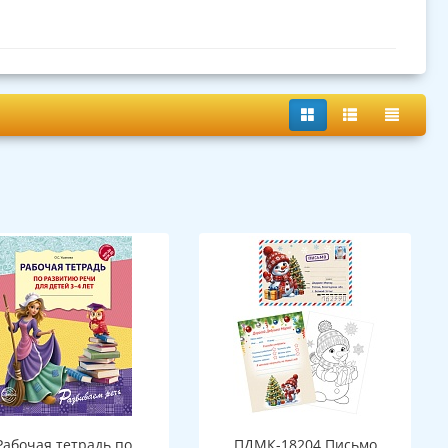
Рабочая тетрадь по
ПДМК-18204 Письмо