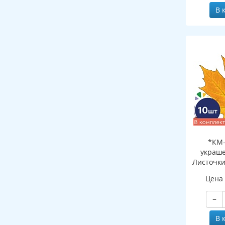
В 
*КМ-
украше
Листочки
желтый (
Цена
двухсто
−
В 