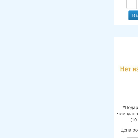
−
В 
*Подар
чемоданч
(10
Цена ро