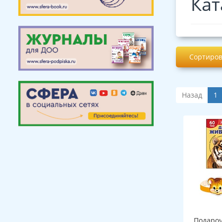
Кат
Сортиров
Назад
1
Подароч