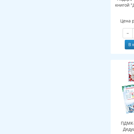
книгой "
Цена 
−
В 
ПДМК-
Деду