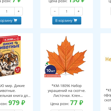
а розн:
Цена розн:
Ц
+
−
+
корзину
В корзину
АЮ мир. Дикие
*КМ-18096 Набор
*К
ивотные.
украшений на скотче.
офо
ельная книга для
Листочки. Клен
ско
тей 4-8 лет
979
₽
оранжевый (10 шт. в
77
₽
розн:
Цена розн:
наборе, двухсторонний,
Ц
ВД-лак)