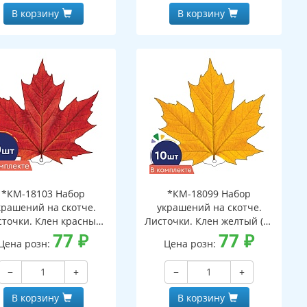
В корзину
В корзину
*КМ-18103 Набор
*КМ-18099 Набор
крашений на скотче.
украшений на скотче.
сточки. Клен красный
Листочки. Клен желтый (10
(10 шт. в наборе,
77
₽
шт. в наборе,
77
₽
Цена розн:
Цена розн:
ухсторонняя, ВД-лак)
двухсторонняя, ВД-лак)
−
+
−
+
В корзину
В корзину