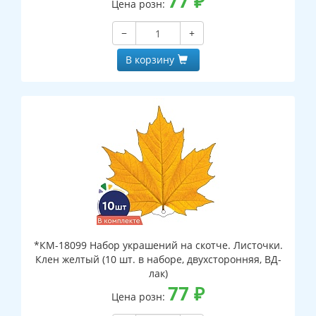
77
₽
Цена розн:
−
+
В корзину
*КМ-18099 Набор украшений на скотче. Листочки.
Клен желтый (10 шт. в наборе, двухсторонняя, ВД-
лак)
77
₽
Цена розн: