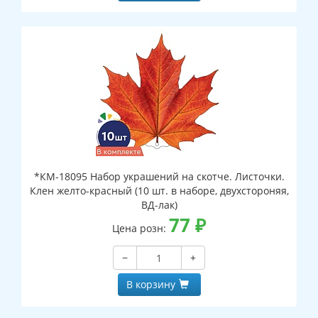
*КМ-18095 Набор украшений на скотче. Листочки.
Клен желто-красный (10 шт. в наборе, двухстороняя,
ВД-лак)
77
₽
Цена розн:
−
+
В корзину