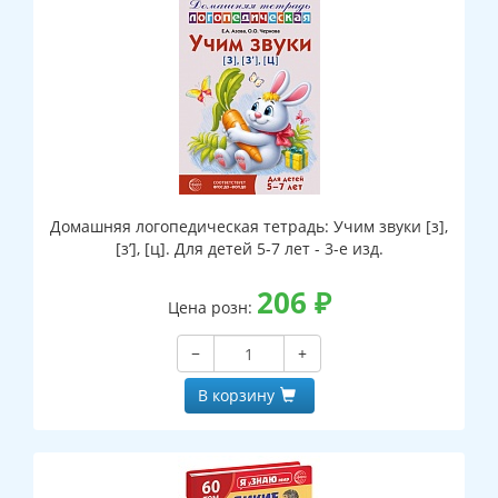
Домашняя логопедическая тетрадь: Учим звуки [з],
[з’], [ц]. Для детей 5-7 лет - 3-е изд.
206
₽
Цена розн:
−
+
В корзину