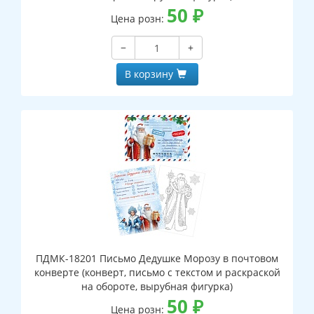
50
₽
Цена розн:
−
+
В корзину
ПДМК-18201 Письмо Дедушке Морозу в почтовом
конверте (конверт, письмо с текстом и раскраской
на обороте, вырубная фигурка)
50
₽
Цена розн: