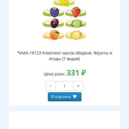
*КМА-18123 Комплект масок-ободков. Фрукты и
ягоды (7 видов)
331
₽
Цена розн:
−
+
В корзину