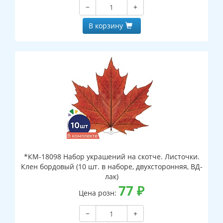
−
+
В корзину
*КМ-18098 Набор украшений на скотче. Листочки.
Клен бордовый (10 шт. в наборе, двухсторонняя, ВД-
лак)
77
₽
Цена розн:
−
+