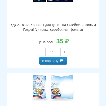
КДС2-18163 Конверт для денег на склейке. С Новым
Годом! (унисекс, серебряная фольга)
35
₽
Цена розн:
−
+
В корзину