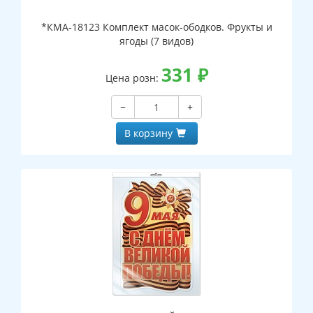
*КМА-18123 Комплект масок-ободков. Фрукты и
ягоды (7 видов)
331
₽
Цена розн:
−
+
В корзину