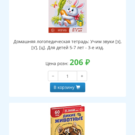
Домашняя логопедическая тетрадь: Учим звуки [з],
[з’], [ц]. Для детей 5-7 лет - 3-е изд.
206
₽
Цена розн:
−
+
В корзину