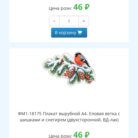
46
₽
Цена розн:
−
+
В корзину
ФМ1-18175 Плакат вырубной А4. Еловая ветка с
шишками и снегирем (двухсторонний, ВД-лак)
46
₽
Цена розн: