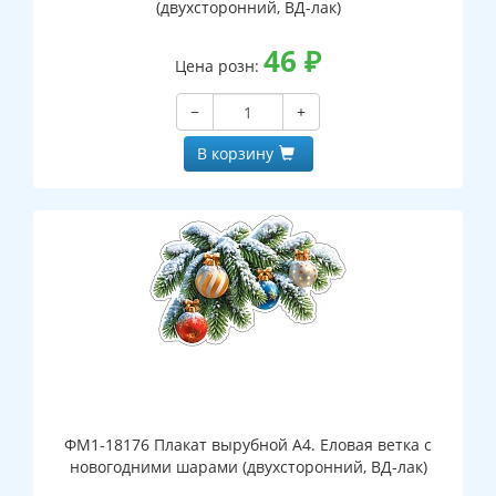
(двухсторонний, ВД-лак)
46
₽
Цена розн:
−
+
В корзину
ФМ1-18176 Плакат вырубной А4. Еловая ветка с
новогодними шарами (двухсторонний, ВД-лак)