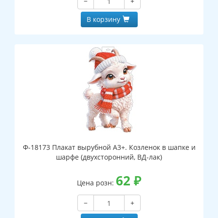
−
+
В корзину
Ф-18173 Плакат вырубной А3+. Козленок в шапке и
шарфе (двухсторонний, ВД-лак)
62
₽
Цена розн:
−
+