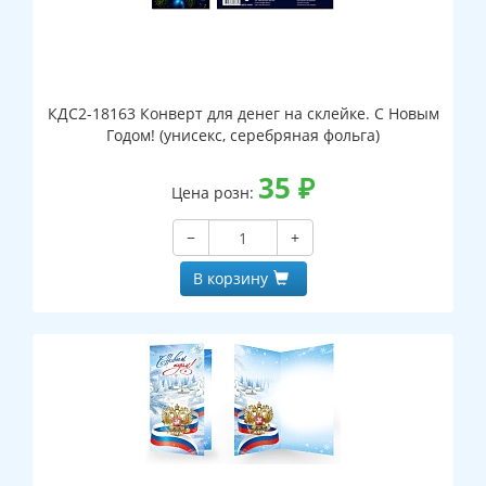
КДС2-18163 Конверт для денег на склейке. С Новым
Годом! (унисекс, серебряная фольга)
35
₽
Цена розн:
−
+
В корзину